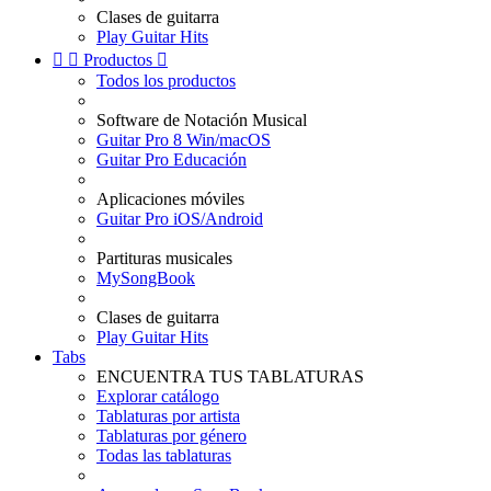
Clases de guitarra
Play Guitar Hits


Productos

Todos los productos
Software de Notación Musical
Guitar Pro 8 Win/macOS
Guitar Pro Educación
Aplicaciones móviles
Guitar Pro iOS/Android
Partituras musicales
MySongBook
Clases de guitarra
Play Guitar Hits
Tabs
ENCUENTRA TUS TABLATURAS
Explorar catálogo
Tablaturas por artista
Tablaturas por género
Todas las tablaturas