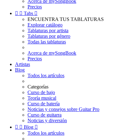
Acerca de mySongBook
Precios


Tabs

ENCUENTRA TUS TABLATURAS
Explorar catálogo
Tablaturas por artista
Tablaturas por género
Todas las tablaturas
Acerca de mySongBook
Precios
Artistas
Blog
Todos los artículos
Categorías
Curso de bajo
Teoría musical
Curso de batería
Noticias y consejos sobre Guitar Pro
Curso de guitarra
Noticias y diversión


Blog

Todos los artículos