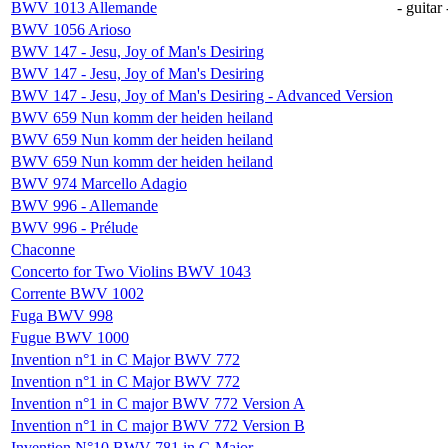
BWV 1013 Allemande
- guitar 
BWV 1056 Arioso
BWV 147 - Jesu, Joy of Man's Desiring
BWV 147 - Jesu, Joy of Man's Desiring
BWV 147 - Jesu, Joy of Man's Desiring - Advanced Version
BWV 659 Nun komm der heiden heiland
BWV 659 Nun komm der heiden heiland
BWV 659 Nun komm der heiden heiland
BWV 974 Marcello Adagio
BWV 996 - Allemande
BWV 996 - Prélude
Chaconne
Concerto for Two Violins BWV 1043
Corrente BWV 1002
Fuga BWV 998
Fugue BWV 1000
Invention n°1 in C Major BWV 772
Invention n°1 in C Major BWV 772
Invention n°1 in C major BWV 772 Version A
Invention n°1 in C major BWV 772 Version B
Invention N°10 BWV 781 in G Major