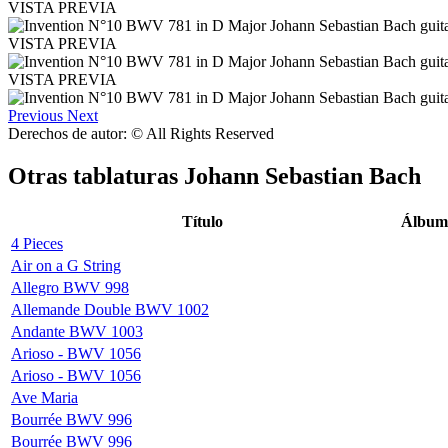
VISTA PREVIA
VISTA PREVIA
VISTA PREVIA
Previous
Next
Derechos de autor: © All Rights Reserved
Otras tablaturas
Johann Sebastian Bach
Título
Álbum
4 Pieces
Air on a G String
Allegro BWV 998
Allemande Double BWV 1002
Andante BWV 1003
Arioso - BWV 1056
Arioso - BWV 1056
Ave Maria
Bourrée BWV 996
Bourrée BWV 996