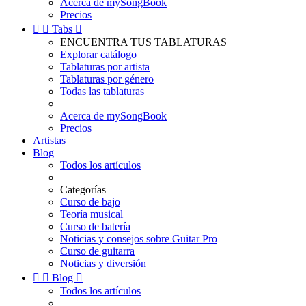
Acerca de mySongBook
Precios


Tabs

ENCUENTRA TUS TABLATURAS
Explorar catálogo
Tablaturas por artista
Tablaturas por género
Todas las tablaturas
Acerca de mySongBook
Precios
Artistas
Blog
Todos los artículos
Categorías
Curso de bajo
Teoría musical
Curso de batería
Noticias y consejos sobre Guitar Pro
Curso de guitarra
Noticias y diversión


Blog

Todos los artículos