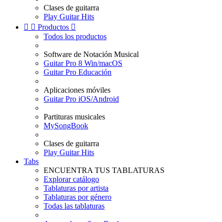
Clases de guitarra
Play Guitar Hits


Productos

Todos los productos
Software de Notación Musical
Guitar Pro 8 Win/macOS
Guitar Pro Educación
Aplicaciones móviles
Guitar Pro iOS/Android
Partituras musicales
MySongBook
Clases de guitarra
Play Guitar Hits
Tabs
ENCUENTRA TUS TABLATURAS
Explorar catálogo
Tablaturas por artista
Tablaturas por género
Todas las tablaturas