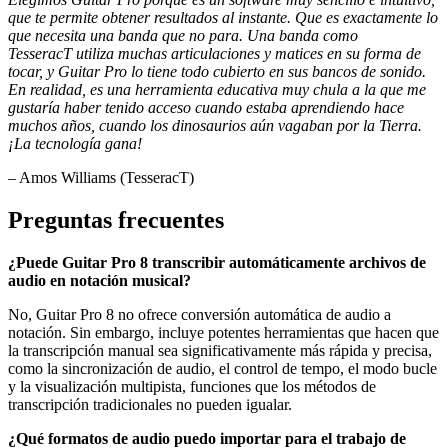
que te permite obtener resultados al instante.
Que es exactamente
lo
que necesita una banda
que no para
. Una banda como
TesseracT
utiliza
mucha
s
articulaci
ones
y matices en su forma de
tocar, y Guitar Pro
lo tiene todo cubierto
en sus bancos de sonido.
En realidad,
es
una herramienta educativa muy
chula
a la que
me
gustaría
h
a
b
er
tenido acceso cuando estaba aprendiendo hace
muchos años, cuando los dinosaurios aún
vagaban
por la Tierra.
¡La tecnología gana!
– Amos Williams (TesseracT)
Preguntas frecuentes
¿Puede Guitar Pro 8 transcribir automáticamente archivos de
audio en notación musical?
No, Guitar Pro 8 no ofrece conversión automática de audio a
notación. Sin embargo, incluye potentes herramientas que hacen que
la transcripción manual sea significativamente más rápida y precisa,
como la sincronización de audio, el control de tempo, el modo bucle
y la visualización multipista, funciones que los métodos de
transcripción tradicionales no pueden igualar.
¿Qué formatos de audio puedo importar para el trabajo de