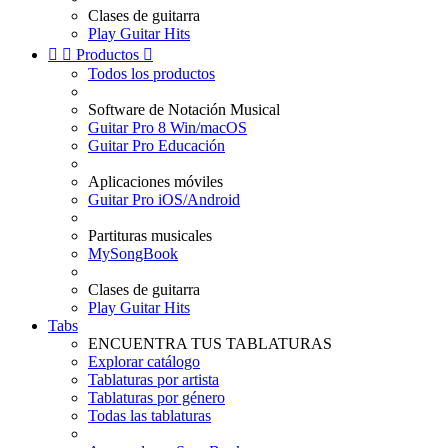
Clases de guitarra
Play Guitar Hits


Productos

Todos los productos
Software de Notación Musical
Guitar Pro 8 Win/macOS
Guitar Pro Educación
Aplicaciones móviles
Guitar Pro iOS/Android
Partituras musicales
MySongBook
Clases de guitarra
Play Guitar Hits
Tabs
ENCUENTRA TUS TABLATURAS
Explorar catálogo
Tablaturas por artista
Tablaturas por género
Todas las tablaturas