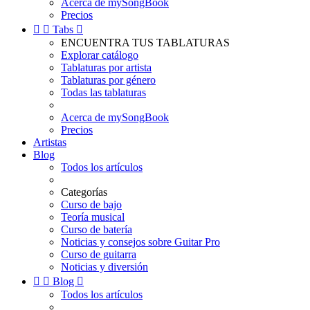
Acerca de mySongBook
Precios


Tabs

ENCUENTRA TUS TABLATURAS
Explorar catálogo
Tablaturas por artista
Tablaturas por género
Todas las tablaturas
Acerca de mySongBook
Precios
Artistas
Blog
Todos los artículos
Categorías
Curso de bajo
Teoría musical
Curso de batería
Noticias y consejos sobre Guitar Pro
Curso de guitarra
Noticias y diversión


Blog

Todos los artículos