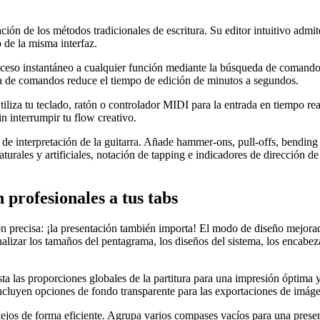
ración de los métodos tradicionales de escritura. Su editor intuitivo admi
 de la misma interfaz.
ceso instantáneo a cualquier función mediante la búsqueda de comandos. 
eta de comandos reduce el tiempo de edición de minutos a segundos.
 Utiliza tu teclado, ratón o controlador MIDI para la entrada en tiempo 
in interrumpir tu flow creativo.
 de interpretación de la guitarra. Añade hammer-ons, pull-offs, bending 
aturales y artificiales, notación de tapping e indicadores de dirección d
 profesionales a tus tabs
ón precisa: ¡la presentación también importa! El modo de diseño mejora
onalizar los tamaños del pentagrama, los diseños del sistema, los encabez
sta las proporciones globales de la partitura para una impresión óptima y
ncluyen opciones de fondo transparente para las exportaciones de imáge
jos de forma eficiente. Agrupa varios compases vacíos para una present