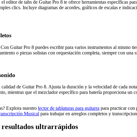
, el editor de tabs de Guitar Pro 8 te ofrece herramientas específicas pa
imples clics. Incluye diagramas de acordes, gráficos de escalas e indica
letos
a. Con Guitar Pro 8 puedes escribir para varios instrumentos al mismo ti
iento o piezas solistas con orquestación completa, siempre con una sin
 sonido
 calidad de Guitar Pro 8. Ajusta la duración y la velocidad de cada nota 
nto, mientras que el mezclador específico para batería proporciona un c
uras? Explora nuestro
lector de tablaturas para guitarra
para practicar con 
ranscripción Musical
para trabajar en arreglos completos y transcripcio
resultados ultrarrápidos