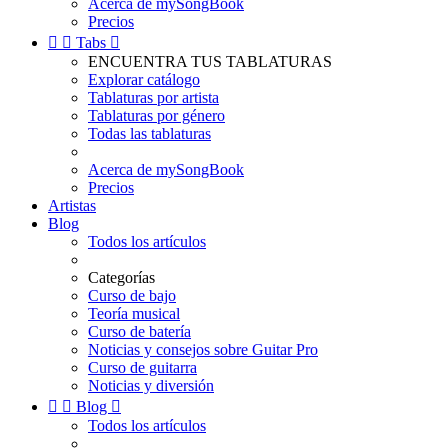
Acerca de mySongBook
Precios


Tabs

ENCUENTRA TUS TABLATURAS
Explorar catálogo
Tablaturas por artista
Tablaturas por género
Todas las tablaturas
Acerca de mySongBook
Precios
Artistas
Blog
Todos los artículos
Categorías
Curso de bajo
Teoría musical
Curso de batería
Noticias y consejos sobre Guitar Pro
Curso de guitarra
Noticias y diversión


Blog

Todos los artículos