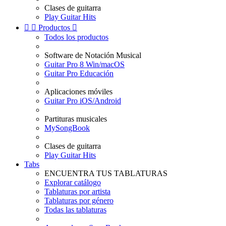
Clases de guitarra
Play Guitar Hits


Productos

Todos los productos
Software de Notación Musical
Guitar Pro 8 Win/macOS
Guitar Pro Educación
Aplicaciones móviles
Guitar Pro iOS/Android
Partituras musicales
MySongBook
Clases de guitarra
Play Guitar Hits
Tabs
ENCUENTRA TUS TABLATURAS
Explorar catálogo
Tablaturas por artista
Tablaturas por género
Todas las tablaturas