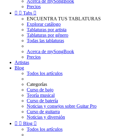
Acerca de mySongBook
Precios


Tabs

ENCUENTRA TUS TABLATURAS
Explorar catálogo
Tablaturas por artista
Tablaturas por género
Todas las tablaturas
Acerca de mySongBook
Precios
Artistas
Blog
Todos los artículos
Categorías
Curso de bajo
Teoría musical
Curso de batería
Noticias y consejos sobre Guitar Pro
Curso de guitarra
Noticias y diversión


Blog

Todos los artículos