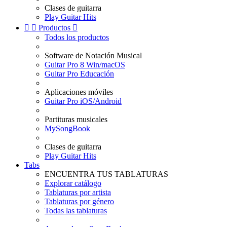
Clases de guitarra
Play Guitar Hits


Productos

Todos los productos
Software de Notación Musical
Guitar Pro 8 Win/macOS
Guitar Pro Educación
Aplicaciones móviles
Guitar Pro iOS/Android
Partituras musicales
MySongBook
Clases de guitarra
Play Guitar Hits
Tabs
ENCUENTRA TUS TABLATURAS
Explorar catálogo
Tablaturas por artista
Tablaturas por género
Todas las tablaturas