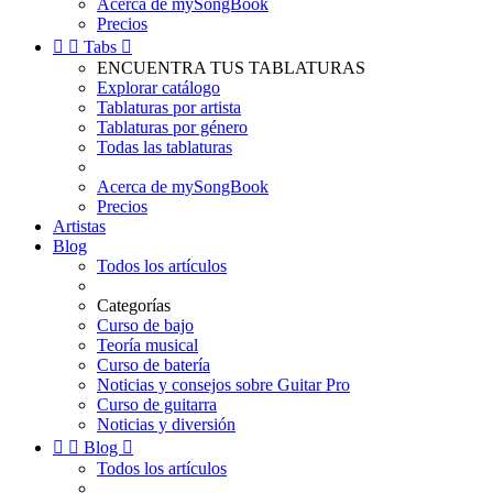
Acerca de mySongBook
Precios


Tabs

ENCUENTRA TUS TABLATURAS
Explorar catálogo
Tablaturas por artista
Tablaturas por género
Todas las tablaturas
Acerca de mySongBook
Precios
Artistas
Blog
Todos los artículos
Categorías
Curso de bajo
Teoría musical
Curso de batería
Noticias y consejos sobre Guitar Pro
Curso de guitarra
Noticias y diversión


Blog

Todos los artículos