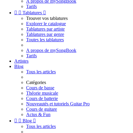
A propos de mySongBook
Tarifs


Tablatures

Trouver vos tablatures
Explorer le catalogue
Tablatures par artiste
Tablatures par genre
Toutes les tablatures
A propos de mySongBook
Tarifs
Artistes
Blog
Tous les articles
Catégories
Cours de basse
Théorie musicale
Cours de batterie
Nouveautés et tutoriels Guitar Pro
Cours de guitare
Actus & Fun


Blog

Tous les articles