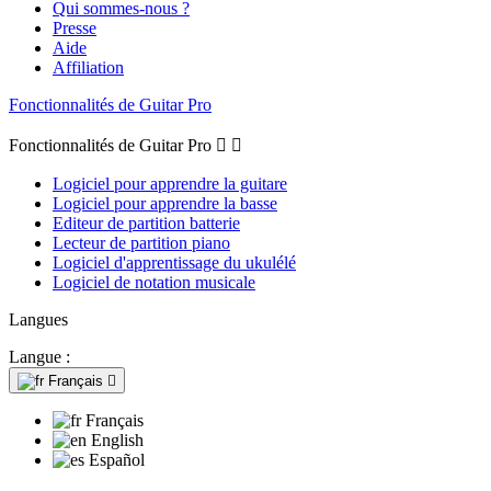
Qui sommes-nous ?
Presse
Aide
Affiliation
Fonctionnalités de Guitar Pro
Fonctionnalités de Guitar Pro


Logiciel pour apprendre la guitare
Logiciel pour apprendre la basse
Editeur de partition batterie
Lecteur de partition piano
Logiciel d'apprentissage du ukulélé
Logiciel de notation musicale
Langues
Langue :
Français

Français
English
Español