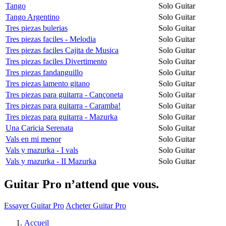
Tango
Solo Guitar
Tango Argentino
Solo Guitar
Tres piezas bulerias
Solo Guitar
Tres piezas faciles - Melodia
Solo Guitar
Tres piezas faciles Cajita de Musica
Solo Guitar
Tres piezas faciles Divertimento
Solo Guitar
Tres piezas fandanguillo
Solo Guitar
Tres piezas lamento gitano
Solo Guitar
Tres piezas para guitarra - Cançoneta
Solo Guitar
Tres piezas para guitarra - Caramba!
Solo Guitar
Tres piezas para guitarra - Mazurka
Solo Guitar
Una Caricia Serenata
Solo Guitar
Vals en mi menor
Solo Guitar
Vals y mazurka - I vals
Solo Guitar
Vals y mazurka - II Mazurka
Solo Guitar
Guitar Pro n’attend que vous.
Essayer Guitar Pro
Acheter Guitar Pro
Accueil