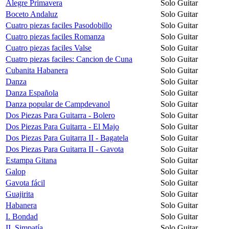
Alegre Primavera
Solo Guitar
Boceto Andaluz
Solo Guitar
Cuatro piezas faciles Pasodobillo
Solo Guitar
Cuatro piezas faciles Romanza
Solo Guitar
Cuatro piezas faciles Valse
Solo Guitar
Cuatro piezas faciles: Cancion de Cuna
Solo Guitar
Cubanita Habanera
Solo Guitar
Danza
Solo Guitar
Danza Española
Solo Guitar
Danza popular de Campdevanol
Solo Guitar
Dos Piezas Para Guitarra - Bolero
Solo Guitar
Dos Piezas Para Guitarra - El Majo
Solo Guitar
Dos Piezas Para Guitarra II - Bagatela
Solo Guitar
Dos Piezas Para Guitarra II - Gavota
Solo Guitar
Estampa Gitana
Solo Guitar
Galop
Solo Guitar
Gavota fácil
Solo Guitar
Guajirita
Solo Guitar
Habanera
Solo Guitar
I. Bondad
Solo Guitar
II. Simpatía
Solo Guitar