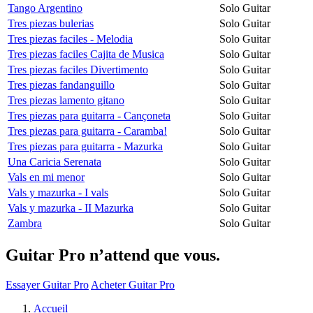
Tango Argentino
Solo Guitar
Tres piezas bulerias
Solo Guitar
Tres piezas faciles - Melodia
Solo Guitar
Tres piezas faciles Cajita de Musica
Solo Guitar
Tres piezas faciles Divertimento
Solo Guitar
Tres piezas fandanguillo
Solo Guitar
Tres piezas lamento gitano
Solo Guitar
Tres piezas para guitarra - Cançoneta
Solo Guitar
Tres piezas para guitarra - Caramba!
Solo Guitar
Tres piezas para guitarra - Mazurka
Solo Guitar
Una Caricia Serenata
Solo Guitar
Vals en mi menor
Solo Guitar
Vals y mazurka - I vals
Solo Guitar
Vals y mazurka - II Mazurka
Solo Guitar
Zambra
Solo Guitar
Guitar Pro n’attend que vous.
Essayer Guitar Pro
Acheter Guitar Pro
Accueil