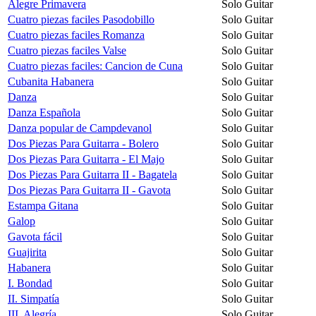
Alegre Primavera
Solo Guitar
Cuatro piezas faciles Pasodobillo
Solo Guitar
Cuatro piezas faciles Romanza
Solo Guitar
Cuatro piezas faciles Valse
Solo Guitar
Cuatro piezas faciles: Cancion de Cuna
Solo Guitar
Cubanita Habanera
Solo Guitar
Danza
Solo Guitar
Danza Española
Solo Guitar
Danza popular de Campdevanol
Solo Guitar
Dos Piezas Para Guitarra - Bolero
Solo Guitar
Dos Piezas Para Guitarra - El Majo
Solo Guitar
Dos Piezas Para Guitarra II - Bagatela
Solo Guitar
Dos Piezas Para Guitarra II - Gavota
Solo Guitar
Estampa Gitana
Solo Guitar
Galop
Solo Guitar
Gavota fácil
Solo Guitar
Guajirita
Solo Guitar
Habanera
Solo Guitar
I. Bondad
Solo Guitar
II. Simpatía
Solo Guitar
III. Alegría
Solo Guitar