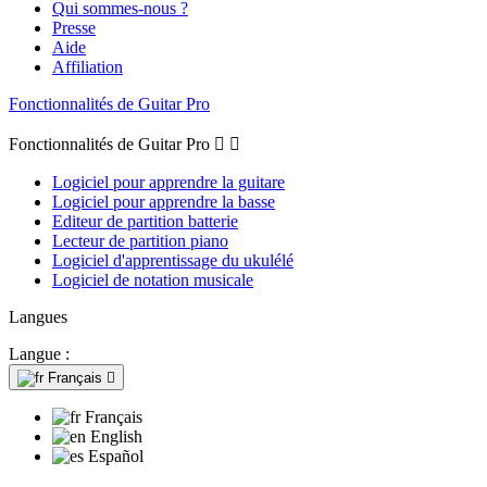
Qui sommes-nous ?
Presse
Aide
Affiliation
Fonctionnalités de Guitar Pro
Fonctionnalités de Guitar Pro


Logiciel pour apprendre la guitare
Logiciel pour apprendre la basse
Editeur de partition batterie
Lecteur de partition piano
Logiciel d'apprentissage du ukulélé
Logiciel de notation musicale
Langues
Langue :
Français

Français
English
Español