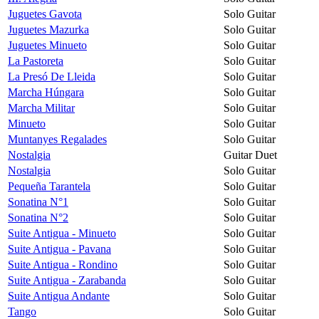
Juguetes Gavota
Solo Guitar
Juguetes Mazurka
Solo Guitar
Juguetes Minueto
Solo Guitar
La Pastoreta
Solo Guitar
La Presó De Lleida
Solo Guitar
Marcha Húngara
Solo Guitar
Marcha Militar
Solo Guitar
Minueto
Solo Guitar
Muntanyes Regalades
Solo Guitar
Nostalgia
Guitar Duet
Nostalgia
Solo Guitar
Pequeña Tarantela
Solo Guitar
Sonatina N°1
Solo Guitar
Sonatina N°2
Solo Guitar
Suite Antigua - Minueto
Solo Guitar
Suite Antigua - Pavana
Solo Guitar
Suite Antigua - Rondino
Solo Guitar
Suite Antigua - Zarabanda
Solo Guitar
Suite Antigua Andante
Solo Guitar
Tango
Solo Guitar