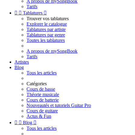
A propos de mySongBook
Tarifs


Tablatures

Trouver vos tablatures
Explorer le catalogue
Tablatures par artiste
Tablatures par genre
Toutes les tablatures
A propos de mySongBook
Tarifs
Artistes
Blog
Tous les articles
Catégories
Cours de basse
Théorie musicale
Cours de batterie
Nouveautés et tutoriels Guitar Pro
Cours de guitare
Actus & Fun


Blog

Tous les articles