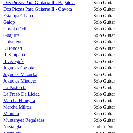
Dos Piezas Para Guitarra II - Bagatela
Solo Guitar
Dos Piezas Para Guitarra II - Gavota
Solo Guitar
Estampa Gitana
Solo Guitar
Galop
Solo Guitar
Gavota fácil
Solo Guitar
Guajirita
Solo Guitar
Habanera
Solo Guitar
I. Bondad
Solo Guitar
II. Simpatía
Solo Guitar
III. Alegría
Solo Guitar
Juguetes Gavota
Solo Guitar
Juguetes Mazurka
Solo Guitar
Juguetes Minueto
Solo Guitar
La Pastoreta
Solo Guitar
La Presó De Lleida
Solo Guitar
Marcha Húngara
Solo Guitar
Marcha Militar
Solo Guitar
Minueto
Solo Guitar
Muntanyes Regalades
Solo Guitar
Nostalgia
Guitar Duet