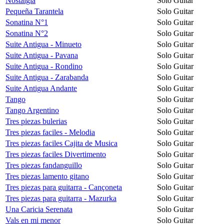
Nostalgia
Solo Guitar
Pequeña Tarantela
Solo Guitar
Sonatina N°1
Solo Guitar
Sonatina N°2
Solo Guitar
Suite Antigua - Minueto
Solo Guitar
Suite Antigua - Pavana
Solo Guitar
Suite Antigua - Rondino
Solo Guitar
Suite Antigua - Zarabanda
Solo Guitar
Suite Antigua Andante
Solo Guitar
Tango
Solo Guitar
Tango Argentino
Solo Guitar
Tres piezas bulerias
Solo Guitar
Tres piezas faciles - Melodia
Solo Guitar
Tres piezas faciles Cajita de Musica
Solo Guitar
Tres piezas faciles Divertimento
Solo Guitar
Tres piezas fandanguillo
Solo Guitar
Tres piezas lamento gitano
Solo Guitar
Tres piezas para guitarra - Cançoneta
Solo Guitar
Tres piezas para guitarra - Mazurka
Solo Guitar
Una Caricia Serenata
Solo Guitar
Vals en mi menor
Solo Guitar