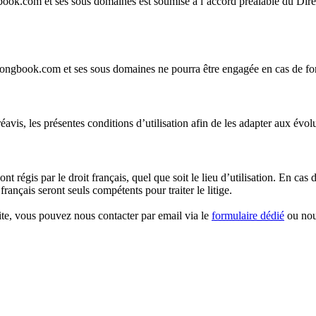
ook.com et ses sous domaines est soumise à l’accord préalable du Direc
ongbook.com et ses sous domaines ne pourra être engagée en cas de for
éavis, les présentes conditions d’utilisation afin de les adapter aux évolu
ont régis par le droit français, quel que soit le lieu d’utilisation. En cas
ançais seront seuls compétents pour traiter le litige.
site, vous pouvez nous contacter par email via le
formulaire dédié
ou nous