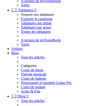
A propos de mySongBook
Tarifs


Tablatures

Trouver vos tablatures
Explorer le catalogue
Tablatures par artiste
Tablatures par genre
Toutes les tablatures
A propos de mySongBook
Tarifs
Artistes
Blog
Tous les articles
Catégories
Cours de basse
Théorie musicale
Cours de batterie
Nouveautés et tutoriels Guitar Pro
Cours de guitare
Actus & Fun


Blog

Tous les articles