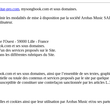
itar-pro.com
, mysongbook.com et sous domaines.
finir les modalités de mise à disposition par la société Arobas Music S
lisateur.
e l'Ouest - 59000 Lille - France
k.com et ses sous domaines.
 l'un des services proposés sur le Site.
ns les différentes rubriques du Site.
k.com et ses sous domaines, ainsi que l’ensemble de ses textes, graphiq
tielle ou totale des contenus et services proposés par le site par quelque 
susceptible de constituer une contrefaçon sanctionnée par les articles L.
s et cookies ainsi que leur utilisation par Arobas Music et/ou ses parte