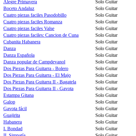
Alegre Primavera
Solo Guitar
Boceto Andaluz
Solo Guitar
Cuatro piezas faciles Pasodobillo
Solo Guitar
Cuatro piezas faciles Romanza
Solo Guitar
Cuatro piezas faciles Valse
Solo Guitar
Cuatro piezas faciles: Cancion de Cuna
Solo Guitar
Cubanita Habanera
Solo Guitar
Danza
Solo Guitar
Danza Española
Solo Guitar
Danza popular de Campdevanol
Solo Guitar
Dos Piezas Para Guitarra - Bolero
Solo Guitar
Dos Piezas Para Guitarra - El Majo
Solo Guitar
Dos Piezas Para Guitarra II - Bagatela
Solo Guitar
Dos Piezas Para Guitarra II - Gavota
Solo Guitar
Estampa Gitana
Solo Guitar
Galop
Solo Guitar
Gavota fácil
Solo Guitar
Guajirita
Solo Guitar
Habanera
Solo Guitar
I. Bondad
Solo Guitar
II. Simpatía
Solo Guitar