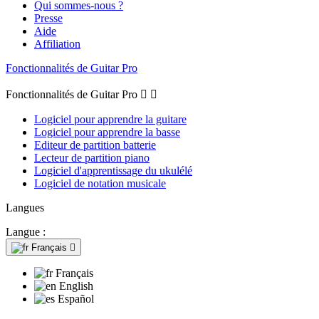
Qui sommes-nous ?
Presse
Aide
Affiliation
Fonctionnalités de Guitar Pro
Fonctionnalités de Guitar Pro


Logiciel pour apprendre la guitare
Logiciel pour apprendre la basse
Editeur de partition batterie
Lecteur de partition piano
Logiciel d'apprentissage du ukulélé
Logiciel de notation musicale
Langues
Langue :
Français

Français
English
Español