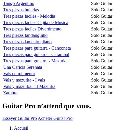
Tango Argentino
Solo Guitar
Tres piezas bulerias
Solo Guitar
Tres piezas faciles - Melodia
Solo Guitar
Tres piezas faciles Cajita de Musica
Solo Guitar
Tres piezas faciles Divertimento
Solo Guitar
Tres piezas fandanguillo
Solo Guitar
Tres piezas lamento gitano
Solo Guitar
Tres piezas para guitarra - Cançoneta
Solo Guitar
Tres piezas para guitarra - Caramba!
Solo Guitar
Tres piezas para guitarra - Mazurka
Solo Guitar
Una Caricia Serenata
Solo Guitar
Vals en mi menor
Solo Guitar
Vals y mazurka - I vals
Solo Guitar
Vals y mazurka - II Mazurka
Solo Guitar
Zambra
Solo Guitar
Guitar Pro n’attend que vous.
Essayer Guitar Pro
Acheter Guitar Pro
Accueil