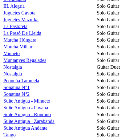
III. Alegría
Solo Guitar
Juguetes Gavota
Solo Guitar
Juguetes Mazurka
Solo Guitar
La Pastoreta
Solo Guitar
La Presó De Lleida
Solo Guitar
Marcha Húngara
Solo Guitar
Marcha Militar
Solo Guitar
Minueto
Solo Guitar
Muntanyes Regalades
Solo Guitar
Nostalgia
Guitar Duet
Nostalgia
Solo Guitar
Pequeña Tarantela
Solo Guitar
Sonatina N°1
Solo Guitar
Sonatina N°2
Solo Guitar
Suite Antigua - Minueto
Solo Guitar
Suite Antigua - Pavana
Solo Guitar
Suite Antigua - Rondino
Solo Guitar
Suite Antigua - Zarabanda
Solo Guitar
Suite Antigua Andante
Solo Guitar
Tango
Solo Guitar