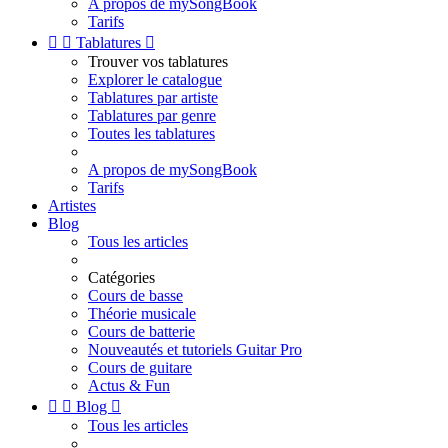
A propos de mySongBook
Tarifs


Tablatures

Trouver vos tablatures
Explorer le catalogue
Tablatures par artiste
Tablatures par genre
Toutes les tablatures
A propos de mySongBook
Tarifs
Artistes
Blog
Tous les articles
Catégories
Cours de basse
Théorie musicale
Cours de batterie
Nouveautés et tutoriels Guitar Pro
Cours de guitare
Actus & Fun


Blog

Tous les articles