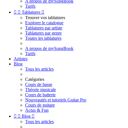
A propos de mySongBook
Tarifs


Tablatures

Trouver vos tablatures
Explorer le catalogue
Tablatures par artiste
Tablatures par genre
Toutes les tablatures
A propos de mySongBook
Tarifs
Artistes
Blog
Tous les articles
Catégories
Cours de basse
Théorie musicale
Cours de batterie
Nouveautés et tutoriels Guitar Pro
Cours de guitare
Actus & Fun


Blog

Tous les articles