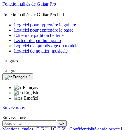
Fonctionnalités de Guitar Pro
Fonctionnalités de Guitar Pro


Logiciel pour apprendre la guitare
Logiciel pour apprendre la basse
Editeur de partition batterie
Lecteur de partition piano
Logiciel d'apprentissage du ukulélé
Logiciel de notation musicale
Langues
Langue :
Français

Français
English
Español
Suivez nous
Suivez-nous:
Mentions légales
|
C.G.U.
|
C.G.V.
|
Confidentialité et vie privée
|