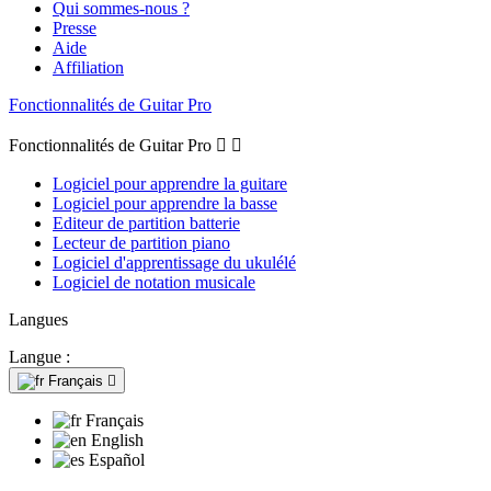
Qui sommes-nous ?
Presse
Aide
Affiliation
Fonctionnalités de Guitar Pro
Fonctionnalités de Guitar Pro


Logiciel pour apprendre la guitare
Logiciel pour apprendre la basse
Editeur de partition batterie
Lecteur de partition piano
Logiciel d'apprentissage du ukulélé
Logiciel de notation musicale
Langues
Langue :
Français

Français
English
Español