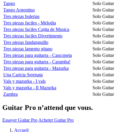
Tango
Solo Guitar
Tango Argentino
Solo Guitar
Tres piezas bulerias
Solo Guitar
Tres piezas faciles - Melodia
Solo Guitar
Tres piezas faciles Cajita de Musica
Solo Guitar
Tres piezas faciles Divertimento
Solo Guitar
Tres piezas fandanguillo
Solo Guitar
Tres piezas lamento gitano
Solo Guitar
Tres piezas para guitarra - Cançoneta
Solo Guitar
Tres piezas para guitarra - Caramba!
Solo Guitar
Tres piezas para guitarra - Mazurka
Solo Guitar
Una Caricia Serenata
Solo Guitar
Vals y mazurka - I vals
Solo Guitar
Vals y mazurka - II Mazurka
Solo Guitar
Zambra
Solo Guitar
Guitar Pro n’attend que vous.
Essayer Guitar Pro
Acheter Guitar Pro
Accueil