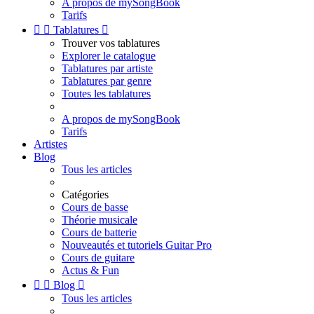
A propos de mySongBook
Tarifs


Tablatures

Trouver vos tablatures
Explorer le catalogue
Tablatures par artiste
Tablatures par genre
Toutes les tablatures
A propos de mySongBook
Tarifs
Artistes
Blog
Tous les articles
Catégories
Cours de basse
Théorie musicale
Cours de batterie
Nouveautés et tutoriels Guitar Pro
Cours de guitare
Actus & Fun


Blog

Tous les articles