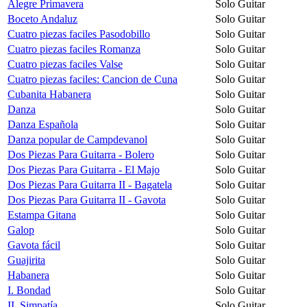
Alegre Primavera
Solo Guitar
Boceto Andaluz
Solo Guitar
Cuatro piezas faciles Pasodobillo
Solo Guitar
Cuatro piezas faciles Romanza
Solo Guitar
Cuatro piezas faciles Valse
Solo Guitar
Cuatro piezas faciles: Cancion de Cuna
Solo Guitar
Cubanita Habanera
Solo Guitar
Danza
Solo Guitar
Danza Española
Solo Guitar
Danza popular de Campdevanol
Solo Guitar
Dos Piezas Para Guitarra - Bolero
Solo Guitar
Dos Piezas Para Guitarra - El Majo
Solo Guitar
Dos Piezas Para Guitarra II - Bagatela
Solo Guitar
Dos Piezas Para Guitarra II - Gavota
Solo Guitar
Estampa Gitana
Solo Guitar
Galop
Solo Guitar
Gavota fácil
Solo Guitar
Guajirita
Solo Guitar
Habanera
Solo Guitar
I. Bondad
Solo Guitar
II. Simpatía
Solo Guitar