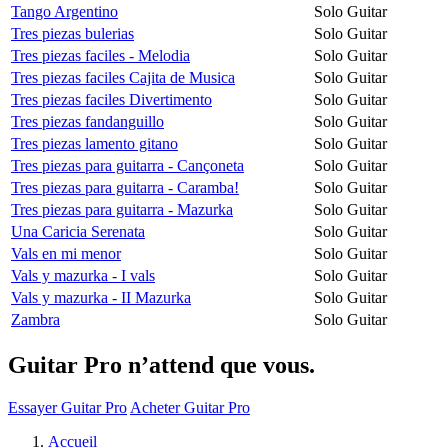
Tango Argentino
Solo Guitar
Tres piezas bulerias
Solo Guitar
Tres piezas faciles - Melodia
Solo Guitar
Tres piezas faciles Cajita de Musica
Solo Guitar
Tres piezas faciles Divertimento
Solo Guitar
Tres piezas fandanguillo
Solo Guitar
Tres piezas lamento gitano
Solo Guitar
Tres piezas para guitarra - Cançoneta
Solo Guitar
Tres piezas para guitarra - Caramba!
Solo Guitar
Tres piezas para guitarra - Mazurka
Solo Guitar
Una Caricia Serenata
Solo Guitar
Vals en mi menor
Solo Guitar
Vals y mazurka - I vals
Solo Guitar
Vals y mazurka - II Mazurka
Solo Guitar
Zambra
Solo Guitar
Guitar Pro n’attend que vous.
Essayer Guitar Pro
Acheter Guitar Pro
Accueil