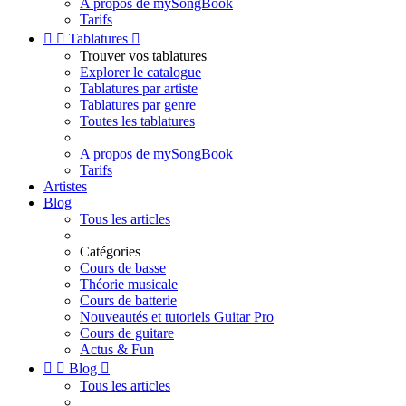
A propos de mySongBook
Tarifs


Tablatures

Trouver vos tablatures
Explorer le catalogue
Tablatures par artiste
Tablatures par genre
Toutes les tablatures
A propos de mySongBook
Tarifs
Artistes
Blog
Tous les articles
Catégories
Cours de basse
Théorie musicale
Cours de batterie
Nouveautés et tutoriels Guitar Pro
Cours de guitare
Actus & Fun


Blog

Tous les articles