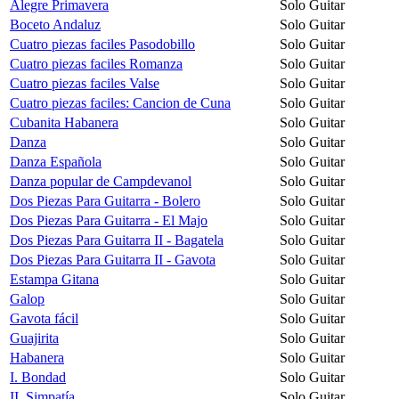
Alegre Primavera
Solo Guitar
Boceto Andaluz
Solo Guitar
Cuatro piezas faciles Pasodobillo
Solo Guitar
Cuatro piezas faciles Romanza
Solo Guitar
Cuatro piezas faciles Valse
Solo Guitar
Cuatro piezas faciles: Cancion de Cuna
Solo Guitar
Cubanita Habanera
Solo Guitar
Danza
Solo Guitar
Danza Española
Solo Guitar
Danza popular de Campdevanol
Solo Guitar
Dos Piezas Para Guitarra - Bolero
Solo Guitar
Dos Piezas Para Guitarra - El Majo
Solo Guitar
Dos Piezas Para Guitarra II - Bagatela
Solo Guitar
Dos Piezas Para Guitarra II - Gavota
Solo Guitar
Estampa Gitana
Solo Guitar
Galop
Solo Guitar
Gavota fácil
Solo Guitar
Guajirita
Solo Guitar
Habanera
Solo Guitar
I. Bondad
Solo Guitar
II. Simpatía
Solo Guitar