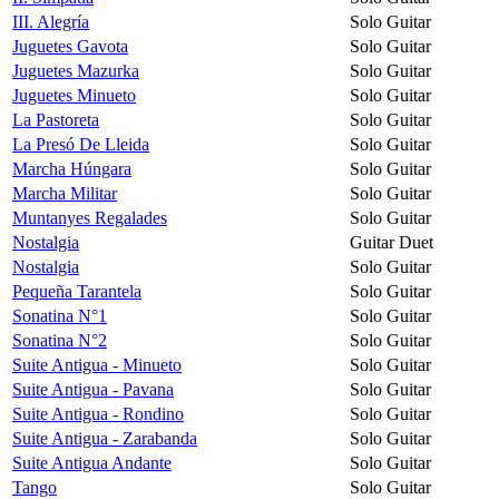
III. Alegría
Solo Guitar
Juguetes Gavota
Solo Guitar
Juguetes Mazurka
Solo Guitar
Juguetes Minueto
Solo Guitar
La Pastoreta
Solo Guitar
La Presó De Lleida
Solo Guitar
Marcha Húngara
Solo Guitar
Marcha Militar
Solo Guitar
Muntanyes Regalades
Solo Guitar
Nostalgia
Guitar Duet
Nostalgia
Solo Guitar
Pequeña Tarantela
Solo Guitar
Sonatina N°1
Solo Guitar
Sonatina N°2
Solo Guitar
Suite Antigua - Minueto
Solo Guitar
Suite Antigua - Pavana
Solo Guitar
Suite Antigua - Rondino
Solo Guitar
Suite Antigua - Zarabanda
Solo Guitar
Suite Antigua Andante
Solo Guitar
Tango
Solo Guitar