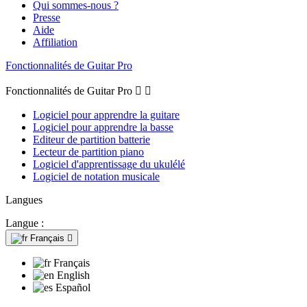
Qui sommes-nous ?
Presse
Aide
Affiliation
Fonctionnalités de Guitar Pro
Fonctionnalités de Guitar Pro


Logiciel pour apprendre la guitare
Logiciel pour apprendre la basse
Editeur de partition batterie
Lecteur de partition piano
Logiciel d'apprentissage du ukulélé
Logiciel de notation musicale
Langues
Langue :
Français

Français
English
Español