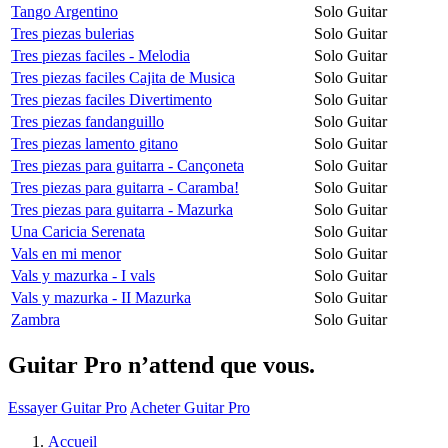
Tango Argentino
Solo Guitar
Tres piezas bulerias
Solo Guitar
Tres piezas faciles - Melodia
Solo Guitar
Tres piezas faciles Cajita de Musica
Solo Guitar
Tres piezas faciles Divertimento
Solo Guitar
Tres piezas fandanguillo
Solo Guitar
Tres piezas lamento gitano
Solo Guitar
Tres piezas para guitarra - Cançoneta
Solo Guitar
Tres piezas para guitarra - Caramba!
Solo Guitar
Tres piezas para guitarra - Mazurka
Solo Guitar
Una Caricia Serenata
Solo Guitar
Vals en mi menor
Solo Guitar
Vals y mazurka - I vals
Solo Guitar
Vals y mazurka - II Mazurka
Solo Guitar
Zambra
Solo Guitar
Guitar Pro n’attend que vous.
Essayer Guitar Pro
Acheter Guitar Pro
Accueil