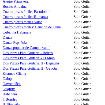
Alegre Primavera
Solo Guitar
Boceto Andaluz
Solo Guitar
Cuatro piezas faciles Pasodobillo
Solo Guitar
Cuatro piezas faciles Romanza
Solo Guitar
Cuatro piezas faciles Valse
Solo Guitar
Cuatro piezas faciles: Cancion de Cuna
Solo Guitar
Cubanita Habanera
Solo Guitar
Danza
Solo Guitar
Danza Española
Solo Guitar
Danza popular de Campdevanol
Solo Guitar
Dos Piezas Para Guitarra - Bolero
Solo Guitar
Dos Piezas Para Guitarra - El Majo
Solo Guitar
Dos Piezas Para Guitarra II - Bagatela
Solo Guitar
Dos Piezas Para Guitarra II - Gavota
Solo Guitar
Estampa Gitana
Solo Guitar
Galop
Solo Guitar
Gavota fácil
Solo Guitar
Guajirita
Solo Guitar
Habanera
Solo Guitar
I. Bondad
Solo Guitar
II. Simpatía
Solo Guitar