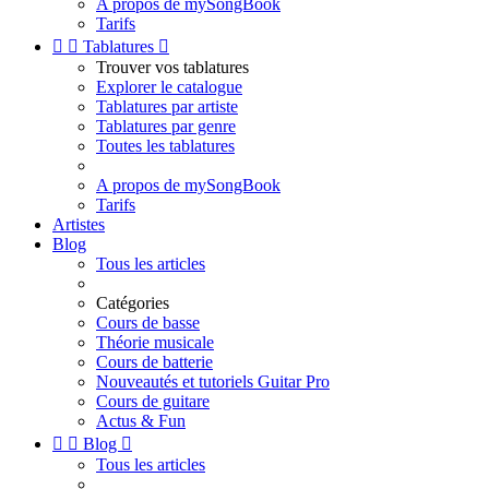
A propos de mySongBook
Tarifs


Tablatures

Trouver vos tablatures
Explorer le catalogue
Tablatures par artiste
Tablatures par genre
Toutes les tablatures
A propos de mySongBook
Tarifs
Artistes
Blog
Tous les articles
Catégories
Cours de basse
Théorie musicale
Cours de batterie
Nouveautés et tutoriels Guitar Pro
Cours de guitare
Actus & Fun


Blog

Tous les articles