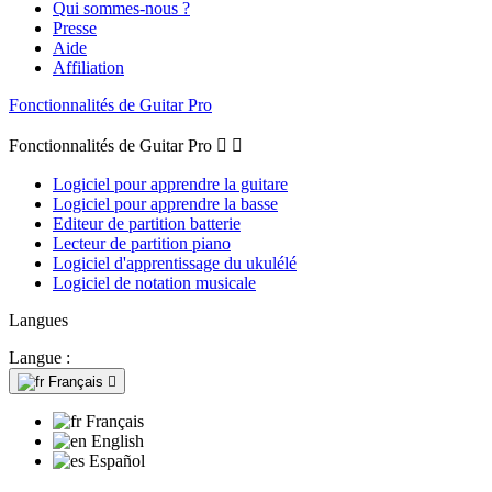
Qui sommes-nous ?
Presse
Aide
Affiliation
Fonctionnalités de Guitar Pro
Fonctionnalités de Guitar Pro


Logiciel pour apprendre la guitare
Logiciel pour apprendre la basse
Editeur de partition batterie
Lecteur de partition piano
Logiciel d'apprentissage du ukulélé
Logiciel de notation musicale
Langues
Langue :
Français

Français
English
Español