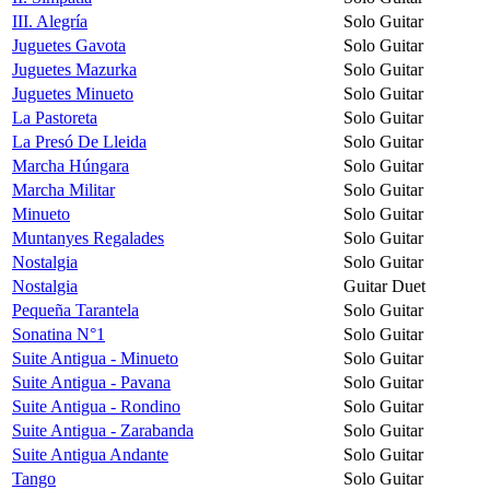
III. Alegría
Solo Guitar
Juguetes Gavota
Solo Guitar
Juguetes Mazurka
Solo Guitar
Juguetes Minueto
Solo Guitar
La Pastoreta
Solo Guitar
La Presó De Lleida
Solo Guitar
Marcha Húngara
Solo Guitar
Marcha Militar
Solo Guitar
Minueto
Solo Guitar
Muntanyes Regalades
Solo Guitar
Nostalgia
Solo Guitar
Nostalgia
Guitar Duet
Pequeña Tarantela
Solo Guitar
Sonatina N°1
Solo Guitar
Suite Antigua - Minueto
Solo Guitar
Suite Antigua - Pavana
Solo Guitar
Suite Antigua - Rondino
Solo Guitar
Suite Antigua - Zarabanda
Solo Guitar
Suite Antigua Andante
Solo Guitar
Tango
Solo Guitar