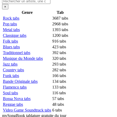
×
Genre
Tab
Rock tabs
3687 tabs
Pop tabs
2968 tabs
Metal tabs
1393 tabs
Classique tabs
1200 tabs
Folk tabs
916 tabs
Blues tabs
423 tabs
Traditionnel tabs
392 tabs
Musique du Monde tabs
320 tabs
Jazz tabs
293 tabs
Country tabs
282 tabs
Funk tabs
166 tabs
Bande Originale tabs
134 tabs
Flamenco tabs
133 tabs
Soul tabs
116 tabs
Bossa Nova tabs
57 tabs
Reggae tabs
48 tabs
Video Game Soundtrack tabs
6 tabs
my
Song
Book tablature gratuite du jour