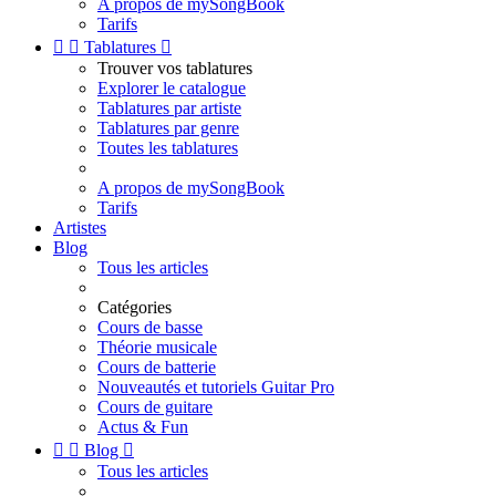
A propos de mySongBook
Tarifs


Tablatures

Trouver vos tablatures
Explorer le catalogue
Tablatures par artiste
Tablatures par genre
Toutes les tablatures
A propos de mySongBook
Tarifs
Artistes
Blog
Tous les articles
Catégories
Cours de basse
Théorie musicale
Cours de batterie
Nouveautés et tutoriels Guitar Pro
Cours de guitare
Actus & Fun


Blog

Tous les articles