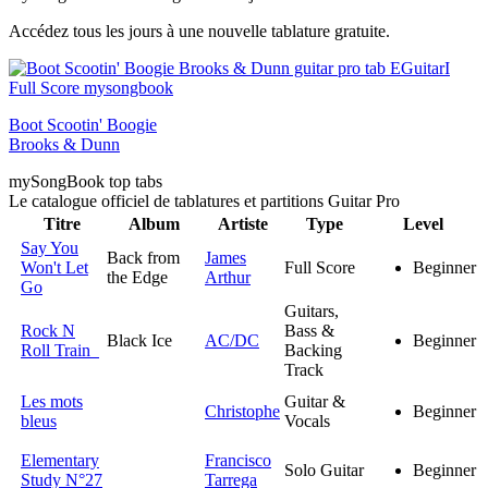
Accédez tous les jours à une nouvelle tablature gratuite.
Boot Scootin' Boogie
Brooks & Dunn
my
Song
Book top tabs
Le catalogue officiel de tablatures et partitions Guitar Pro
Titre
Album
Artiste
Type
Level
Say You
Back from
James
Won't Let
Full Score
Beginner
the Edge
Arthur
Go
Guitars,
Rock N
Bass &
Black Ice
AC/DC
Beginner
Roll Train
Backing
Track
Les mots
Guitar &
Christophe
Beginner
bleus
Vocals
Elementary
Francisco
Solo Guitar
Beginner
Study N°27
Tarrega