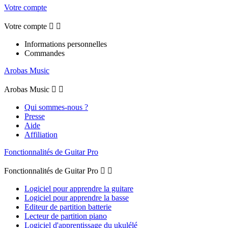
Votre compte
Votre compte


Informations personnelles
Commandes
Arobas Music
Arobas Music


Qui sommes-nous ?
Presse
Aide
Affiliation
Fonctionnalités de Guitar Pro
Fonctionnalités de Guitar Pro


Logiciel pour apprendre la guitare
Logiciel pour apprendre la basse
Editeur de partition batterie
Lecteur de partition piano
Logiciel d'apprentissage du ukulélé