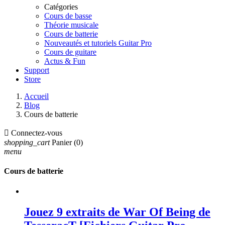
Catégories
Cours de basse
Théorie musicale
Cours de batterie
Nouveautés et tutoriels Guitar Pro
Cours de guitare
Actus & Fun
Support
Store
Accueil
Blog
Cours de batterie

Connectez-vous
shopping_cart
Panier
(0)
menu
Cours de batterie
Jouez 9 extraits de War Of Being de