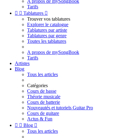
A propos de mySongBook
Tarifs


Tablatures

Trouver vos tablatures
Explorer le catalogue
Tablatures par artiste
Tablatures par genre
Toutes les tablatures
A propos de mySongBook
Tarifs
Artistes
Blog
Tous les articles
Catégories
Cours de basse
Théorie musicale
Cours de batterie
Nouveautés et tutoriels Guitar Pro
Cours de guitare
Actus & Fun


Blog

Tous les articles