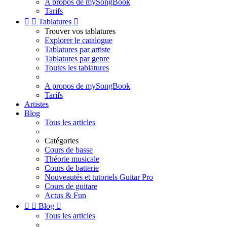
A propos de mySongBook
Tarifs


Tablatures

Trouver vos tablatures
Explorer le catalogue
Tablatures par artiste
Tablatures par genre
Toutes les tablatures
A propos de mySongBook
Tarifs
Artistes
Blog
Tous les articles
Catégories
Cours de basse
Théorie musicale
Cours de batterie
Nouveautés et tutoriels Guitar Pro
Cours de guitare
Actus & Fun


Blog

Tous les articles