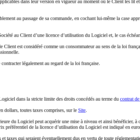
pplicables dans leur version en vigueur au moment où le Client les lit e
lablement au passage de sa commande, en cochant lui-même la case appr
iété au Client d’une licence d’utilisation du Logiciel et, le cas échéant
t, le Client est considéré comme un consommateur au sens de la loi franç
ssionnelle.
e contracter légalement au regard de la loi française.
 Logiciel dans la stricte limite des droits concédés au terme du
contrat de
en dollars, toutes taxes comprises, sur le
Site
.
térieure du Logiciel peut acquérir une mise à niveau et ainsi bénéficier,
x préférentiel de la licence d’utilisation du Logiciel est indiqué en euro
 et taxes qui seraient éventuellement dus en vertu de toute réglementati