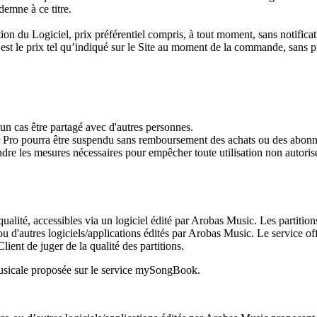
ndemne à ce titre.
tion du Logiciel, prix préférentiel compris, à tout moment, sans notificati
, est le prix tel qu’indiqué sur le Site au moment de la commande, sans p
cun cas être partagé avec d'autres personnes.
ar Pro pourra être suspendu sans remboursement des achats ou des abon
ndre les mesures nécessaires pour empêcher toute utilisation non autorisé
alité, accessibles via un logiciel édité par Arobas Music. Les partitio
ou d'autres logiciels/applications édités par Arobas Music. Le service offre
lient de juger de la qualité des partitions.
 musicale proposée sur le service mySongBook.