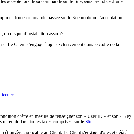
t les accepte lors de sa commande sur le Site, sans préjudice d’une
opriée. Toute commande passée sur le Site implique l’acceptation
, du disque d’installation associé.
aise. Le Client s’engage à agir exclusivement dans le cadre de la
 licence
.
 à condition d’être en mesure de renseigner son « User ID » et son « Key
s ou en dollars, toutes taxes comprises, sur le
Site
.
on étrangère applicable au Client. Le Client s'engage d'ores et déjà à