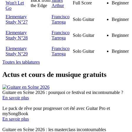
Back from
James
Won't Let
Full Score
Beginner
the Edge
Arthur
Go
Elementary
Francisco
Solo Guitar
Beginner
Study N°27
Tarrega
Elementary
Francisco
Solo Guitar
Beginner
Study N°28
Tarrega
Elementary
Francisco
Solo Guitar
Beginner
Study N°29
Tarrega
Toutes les tablatures
Actus et cours de musique gratuits
Guitare en Scène 2026 : pourquoi ce festival est incontournable ?
En savoir plus
Le pack de rêve pour progresser cet été avec Guitar Pro et
mySongBook
En savoir plus
Guitare en Scène 2026 : les masterclass incontournables