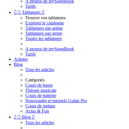
A propos de mySongBook
Tarifs


Tablatures

Trouver vos tablatures
Explorer le catalogue
Tablatures par artiste
Tablatures par genre
Toutes les tablatures
A propos de mySongBook
Tarifs
Artistes
Blog
Tous les articles
Catégories
Cours de basse
Théorie musicale
Cours de batterie
Nouveautés et tutoriels Guitar Pro
Cours de guitare
Actus & Fun


Blog

Tous les articles