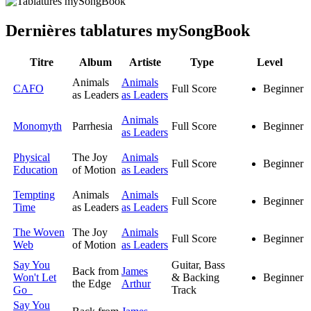
Dernières tablatures my
Song
Book
Titre
Album
Artiste
Type
Level
Animals
Animals
CAFO
Full Score
Beginner
as Leaders
as Leaders
Animals
Monomyth
Parrhesia
Full Score
Beginner
as Leaders
Physical
The Joy
Animals
Full Score
Beginner
Education
of Motion
as Leaders
Tempting
Animals
Animals
Full Score
Beginner
Time
as Leaders
as Leaders
The Woven
The Joy
Animals
Full Score
Beginner
Web
of Motion
as Leaders
Say You
Guitar, Bass
Back from
James
Won't Let
& Backing
Beginner
the Edge
Arthur
Go
Track
Say You