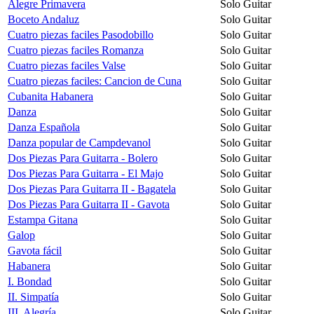
Alegre Primavera
Solo Guitar
Boceto Andaluz
Solo Guitar
Cuatro piezas faciles Pasodobillo
Solo Guitar
Cuatro piezas faciles Romanza
Solo Guitar
Cuatro piezas faciles Valse
Solo Guitar
Cuatro piezas faciles: Cancion de Cuna
Solo Guitar
Cubanita Habanera
Solo Guitar
Danza
Solo Guitar
Danza Española
Solo Guitar
Danza popular de Campdevanol
Solo Guitar
Dos Piezas Para Guitarra - Bolero
Solo Guitar
Dos Piezas Para Guitarra - El Majo
Solo Guitar
Dos Piezas Para Guitarra II - Bagatela
Solo Guitar
Dos Piezas Para Guitarra II - Gavota
Solo Guitar
Estampa Gitana
Solo Guitar
Galop
Solo Guitar
Gavota fácil
Solo Guitar
Habanera
Solo Guitar
I. Bondad
Solo Guitar
II. Simpatía
Solo Guitar
III. Alegría
Solo Guitar