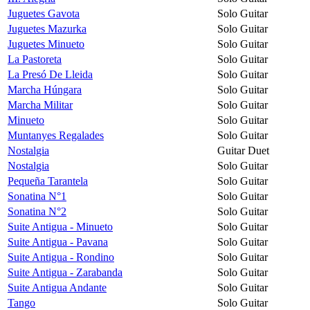
Juguetes Gavota
Solo Guitar
Juguetes Mazurka
Solo Guitar
Juguetes Minueto
Solo Guitar
La Pastoreta
Solo Guitar
La Presó De Lleida
Solo Guitar
Marcha Húngara
Solo Guitar
Marcha Militar
Solo Guitar
Minueto
Solo Guitar
Muntanyes Regalades
Solo Guitar
Nostalgia
Guitar Duet
Nostalgia
Solo Guitar
Pequeña Tarantela
Solo Guitar
Sonatina N°1
Solo Guitar
Sonatina N°2
Solo Guitar
Suite Antigua - Minueto
Solo Guitar
Suite Antigua - Pavana
Solo Guitar
Suite Antigua - Rondino
Solo Guitar
Suite Antigua - Zarabanda
Solo Guitar
Suite Antigua Andante
Solo Guitar
Tango
Solo Guitar