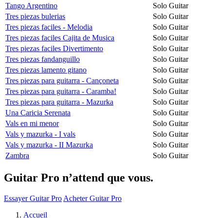
Tango Argentino
Solo Guitar
Tres piezas bulerias
Solo Guitar
Tres piezas faciles - Melodia
Solo Guitar
Tres piezas faciles Cajita de Musica
Solo Guitar
Tres piezas faciles Divertimento
Solo Guitar
Tres piezas fandanguillo
Solo Guitar
Tres piezas lamento gitano
Solo Guitar
Tres piezas para guitarra - Cançoneta
Solo Guitar
Tres piezas para guitarra - Caramba!
Solo Guitar
Tres piezas para guitarra - Mazurka
Solo Guitar
Una Caricia Serenata
Solo Guitar
Vals en mi menor
Solo Guitar
Vals y mazurka - I vals
Solo Guitar
Vals y mazurka - II Mazurka
Solo Guitar
Zambra
Solo Guitar
Guitar Pro n’attend que vous.
Essayer Guitar Pro
Acheter Guitar Pro
Accueil