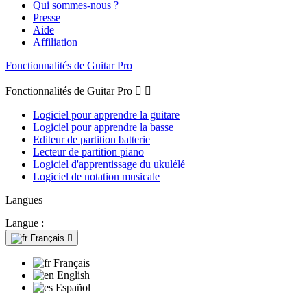
Qui sommes-nous ?
Presse
Aide
Affiliation
Fonctionnalités de Guitar Pro
Fonctionnalités de Guitar Pro


Logiciel pour apprendre la guitare
Logiciel pour apprendre la basse
Editeur de partition batterie
Lecteur de partition piano
Logiciel d'apprentissage du ukulélé
Logiciel de notation musicale
Langues
Langue :
Français

Français
English
Español