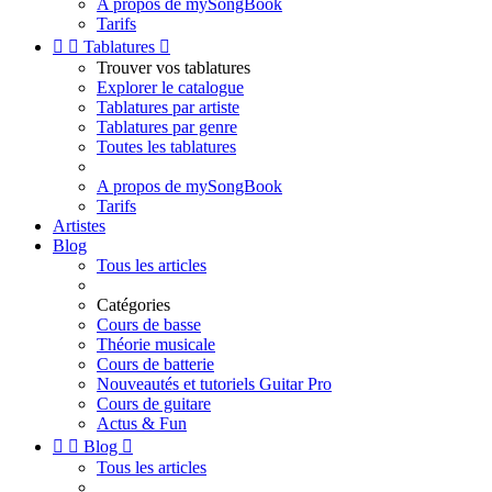
A propos de mySongBook
Tarifs


Tablatures

Trouver vos tablatures
Explorer le catalogue
Tablatures par artiste
Tablatures par genre
Toutes les tablatures
A propos de mySongBook
Tarifs
Artistes
Blog
Tous les articles
Catégories
Cours de basse
Théorie musicale
Cours de batterie
Nouveautés et tutoriels Guitar Pro
Cours de guitare
Actus & Fun


Blog

Tous les articles