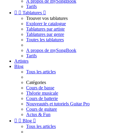
A propos de mySongBook
Tarifs


Tablatures

Trouver vos tablatures
Explorer le catalogue
Tablatures par artiste
Tablatures par genre
Toutes les tablatures
A propos de mySongBook
Tarifs
Artistes
Blog
Tous les articles
Catégories
Cours de basse
Théorie musicale
Cours de batterie
Nouveautés et tutoriels Guitar Pro
Cours de guitare
Actus & Fun


Blog

Tous les articles