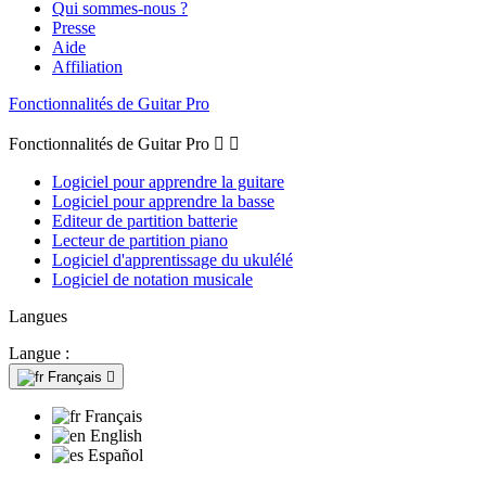
Qui sommes-nous ?
Presse
Aide
Affiliation
Fonctionnalités de Guitar Pro
Fonctionnalités de Guitar Pro


Logiciel pour apprendre la guitare
Logiciel pour apprendre la basse
Editeur de partition batterie
Lecteur de partition piano
Logiciel d'apprentissage du ukulélé
Logiciel de notation musicale
Langues
Langue :
Français

Français
English
Español