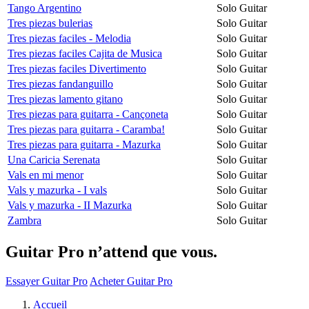
Tango Argentino
Solo Guitar
Tres piezas bulerias
Solo Guitar
Tres piezas faciles - Melodia
Solo Guitar
Tres piezas faciles Cajita de Musica
Solo Guitar
Tres piezas faciles Divertimento
Solo Guitar
Tres piezas fandanguillo
Solo Guitar
Tres piezas lamento gitano
Solo Guitar
Tres piezas para guitarra - Cançoneta
Solo Guitar
Tres piezas para guitarra - Caramba!
Solo Guitar
Tres piezas para guitarra - Mazurka
Solo Guitar
Una Caricia Serenata
Solo Guitar
Vals en mi menor
Solo Guitar
Vals y mazurka - I vals
Solo Guitar
Vals y mazurka - II Mazurka
Solo Guitar
Zambra
Solo Guitar
Guitar Pro n’attend que vous.
Essayer Guitar Pro
Acheter Guitar Pro
Accueil