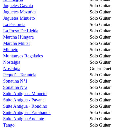
Juguetes Gavota
Solo Guitar
Juguetes Mazurka
Solo Guitar
Juguetes Minueto
Solo Guitar
La Pastoreta
Solo Guitar
La Presó De Lleida
Solo Guitar
Marcha Húngara
Solo Guitar
Marcha Militar
Solo Guitar
Minueto
Solo Guitar
Muntanyes Regalades
Solo Guitar
Nostalgia
Solo Guitar
Nostalgia
Guitar Duet
Pequeña Tarantela
Solo Guitar
Sonatina N°1
Solo Guitar
Sonatina N°2
Solo Guitar
Suite Antigua - Minueto
Solo Guitar
Suite Antigua - Pavana
Solo Guitar
Suite Antigua - Rondino
Solo Guitar
Suite Antigua - Zarabanda
Solo Guitar
Suite Antigua Andante
Solo Guitar
Tango
Solo Guitar