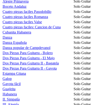
Alegre Primavera
Solo Guitar
Boceto Andaluz
Solo Guitar
Cuatro piezas faciles Pasodobillo
Solo Guitar
Cuatro piezas faciles Romanza
Solo Guitar
Cuatro piezas faciles Valse
Solo Guitar
Cuatro piezas faciles: Cancion de Cuna
Solo Guitar
Cubanita Habanera
Solo Guitar
Danza
Solo Guitar
Danza Española
Solo Guitar
Danza popular de Campdevanol
Solo Guitar
Dos Piezas Para Guitarra - Bolero
Solo Guitar
Dos Piezas Para Guitarra - El Majo
Solo Guitar
Dos Piezas Para Guitarra II - Bagatela
Solo Guitar
Dos Piezas Para Guitarra II - Gavota
Solo Guitar
Estampa Gitana
Solo Guitar
Galop
Solo Guitar
Gavota fácil
Solo Guitar
Guajirita
Solo Guitar
Habanera
Solo Guitar
II. Simpatía
Solo Guitar
III. Alegría
Solo Guitar