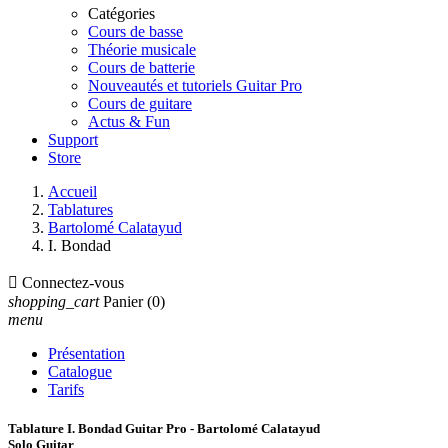
Catégories
Cours de basse
Théorie musicale
Cours de batterie
Nouveautés et tutoriels Guitar Pro
Cours de guitare
Actus & Fun
Support
Store
Accueil
Tablatures
Bartolomé Calatayud
I. Bondad

Connectez-vous
shopping_cart
Panier
(0)
menu
Présentation
Catalogue
Tarifs
Tablature I. Bondad Guitar Pro - Bartolomé Calatayud
Solo Guitar