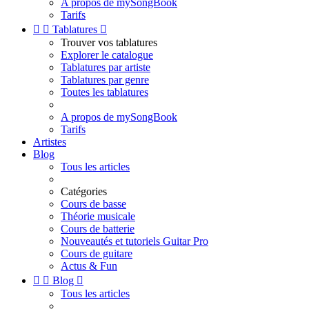
A propos de mySongBook
Tarifs


Tablatures

Trouver vos tablatures
Explorer le catalogue
Tablatures par artiste
Tablatures par genre
Toutes les tablatures
A propos de mySongBook
Tarifs
Artistes
Blog
Tous les articles
Catégories
Cours de basse
Théorie musicale
Cours de batterie
Nouveautés et tutoriels Guitar Pro
Cours de guitare
Actus & Fun


Blog

Tous les articles