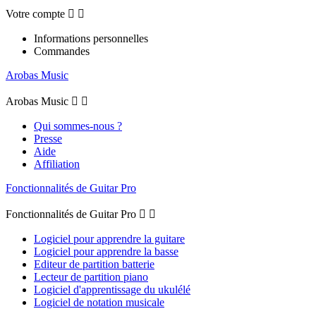
Votre compte


Informations personnelles
Commandes
Arobas Music
Arobas Music


Qui sommes-nous ?
Presse
Aide
Affiliation
Fonctionnalités de Guitar Pro
Fonctionnalités de Guitar Pro


Logiciel pour apprendre la guitare
Logiciel pour apprendre la basse
Editeur de partition batterie
Lecteur de partition piano
Logiciel d'apprentissage du ukulélé
Logiciel de notation musicale