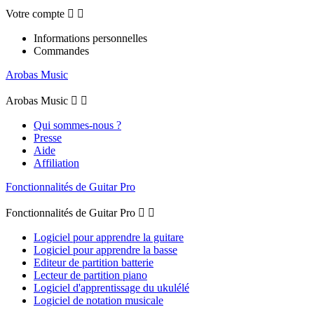
Votre compte


Informations personnelles
Commandes
Arobas Music
Arobas Music


Qui sommes-nous ?
Presse
Aide
Affiliation
Fonctionnalités de Guitar Pro
Fonctionnalités de Guitar Pro


Logiciel pour apprendre la guitare
Logiciel pour apprendre la basse
Editeur de partition batterie
Lecteur de partition piano
Logiciel d'apprentissage du ukulélé
Logiciel de notation musicale