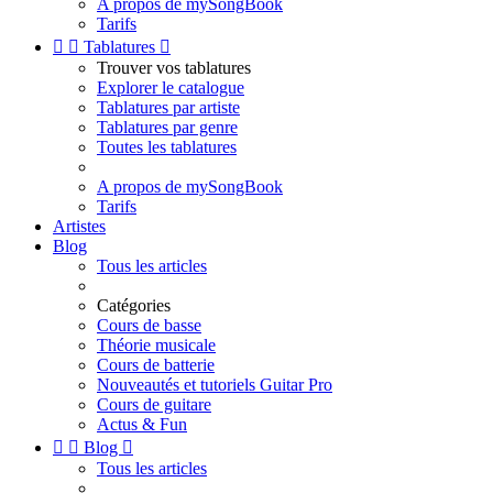
A propos de mySongBook
Tarifs


Tablatures

Trouver vos tablatures
Explorer le catalogue
Tablatures par artiste
Tablatures par genre
Toutes les tablatures
A propos de mySongBook
Tarifs
Artistes
Blog
Tous les articles
Catégories
Cours de basse
Théorie musicale
Cours de batterie
Nouveautés et tutoriels Guitar Pro
Cours de guitare
Actus & Fun


Blog

Tous les articles