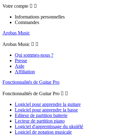
Votre compte


Informations personnelles
Commandes
Arobas Music
Arobas Music


Qui sommes-nous ?
Presse
Aide
Affiliation
Fonctionnalités de Guitar Pro
Fonctionnalités de Guitar Pro


Logiciel pour apprendre la guitare
Logiciel pour apprendre la basse
Editeur de partition batterie
Lecteur de partition piano
Logiciel d'apprentissage du ukulélé
Logiciel de notation musicale