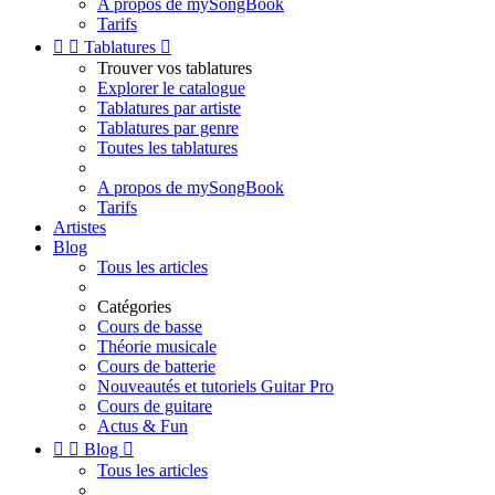
A propos de mySongBook
Tarifs


Tablatures

Trouver vos tablatures
Explorer le catalogue
Tablatures par artiste
Tablatures par genre
Toutes les tablatures
A propos de mySongBook
Tarifs
Artistes
Blog
Tous les articles
Catégories
Cours de basse
Théorie musicale
Cours de batterie
Nouveautés et tutoriels Guitar Pro
Cours de guitare
Actus & Fun


Blog

Tous les articles