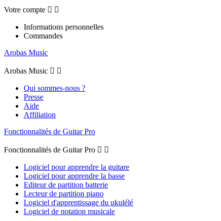
Votre compte


Informations personnelles
Commandes
Arobas Music
Arobas Music


Qui sommes-nous ?
Presse
Aide
Affiliation
Fonctionnalités de Guitar Pro
Fonctionnalités de Guitar Pro


Logiciel pour apprendre la guitare
Logiciel pour apprendre la basse
Editeur de partition batterie
Lecteur de partition piano
Logiciel d'apprentissage du ukulélé
Logiciel de notation musicale