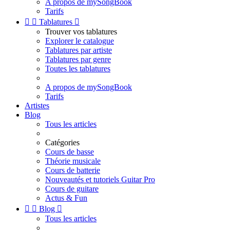
A propos de mySongBook
Tarifs


Tablatures

Trouver vos tablatures
Explorer le catalogue
Tablatures par artiste
Tablatures par genre
Toutes les tablatures
A propos de mySongBook
Tarifs
Artistes
Blog
Tous les articles
Catégories
Cours de basse
Théorie musicale
Cours de batterie
Nouveautés et tutoriels Guitar Pro
Cours de guitare
Actus & Fun


Blog

Tous les articles