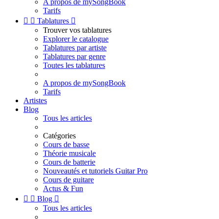
A propos de mySongBook
Tarifs


Tablatures

Trouver vos tablatures
Explorer le catalogue
Tablatures par artiste
Tablatures par genre
Toutes les tablatures
A propos de mySongBook
Tarifs
Artistes
Blog
Tous les articles
Catégories
Cours de basse
Théorie musicale
Cours de batterie
Nouveautés et tutoriels Guitar Pro
Cours de guitare
Actus & Fun


Blog

Tous les articles