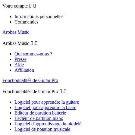
Votre compte


Informations personnelles
Commandes
Arobas Music
Arobas Music


Qui sommes-nous ?
Presse
Aide
Affiliation
Fonctionnalités de Guitar Pro
Fonctionnalités de Guitar Pro


Logiciel pour apprendre la guitare
Logiciel pour apprendre la basse
Editeur de partition batterie
Lecteur de partition piano
Logiciel d'apprentissage du ukulélé
Logiciel de notation musicale