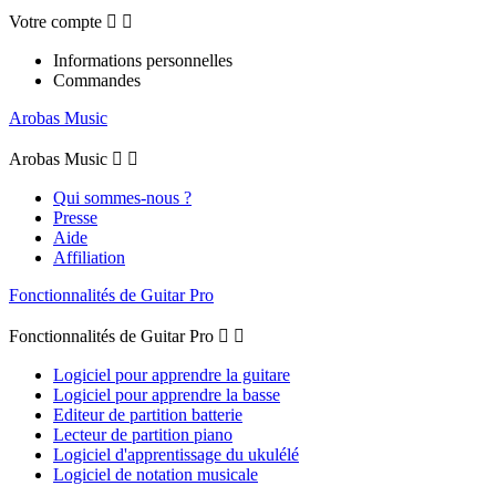
Votre compte


Informations personnelles
Commandes
Arobas Music
Arobas Music


Qui sommes-nous ?
Presse
Aide
Affiliation
Fonctionnalités de Guitar Pro
Fonctionnalités de Guitar Pro


Logiciel pour apprendre la guitare
Logiciel pour apprendre la basse
Editeur de partition batterie
Lecteur de partition piano
Logiciel d'apprentissage du ukulélé
Logiciel de notation musicale