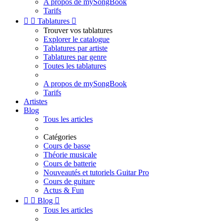
A propos de mySongBook
Tarifs


Tablatures

Trouver vos tablatures
Explorer le catalogue
Tablatures par artiste
Tablatures par genre
Toutes les tablatures
A propos de mySongBook
Tarifs
Artistes
Blog
Tous les articles
Catégories
Cours de basse
Théorie musicale
Cours de batterie
Nouveautés et tutoriels Guitar Pro
Cours de guitare
Actus & Fun


Blog

Tous les articles