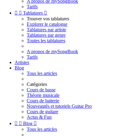
A propos de mySongBook
Tarifs


Tablatures

Trouver vos tablatures
Explorer le catalogue
Tablatures par artiste
Tablatures par genre
Toutes les tablatures
A propos de mySongBook
Tarifs
Artistes
Blog
Tous les articles
Catégories
Cours de basse
Théorie musicale
Cours de batterie
Nouveautés et tutoriels Guitar Pro
Cours de guitare
Actus & Fun


Blog

Tous les articles