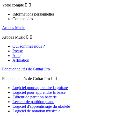
Votre compte


Informations personnelles
Commandes
Arobas Music
Arobas Music


Qui sommes-nous ?
Presse
Aide
Affiliation
Fonctionnalités de Guitar Pro
Fonctionnalités de Guitar Pro


Logiciel pour apprendre la guitare
Logiciel pour apprendre la basse
Editeur de partition batterie
Lecteur de partition piano
Logiciel d'apprentissage du ukulélé
Logiciel de notation musicale