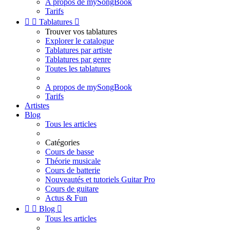
A propos de mySongBook
Tarifs


Tablatures

Trouver vos tablatures
Explorer le catalogue
Tablatures par artiste
Tablatures par genre
Toutes les tablatures
A propos de mySongBook
Tarifs
Artistes
Blog
Tous les articles
Catégories
Cours de basse
Théorie musicale
Cours de batterie
Nouveautés et tutoriels Guitar Pro
Cours de guitare
Actus & Fun


Blog

Tous les articles