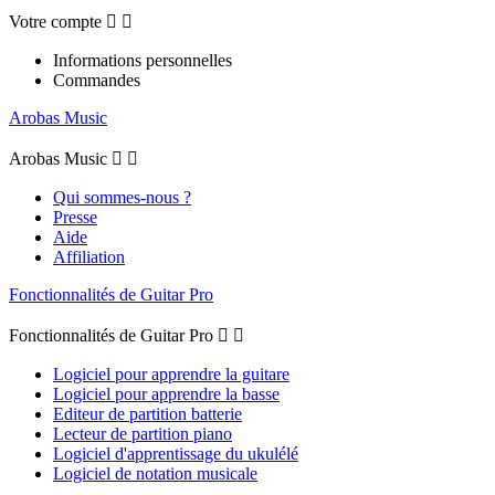
Votre compte


Informations personnelles
Commandes
Arobas Music
Arobas Music


Qui sommes-nous ?
Presse
Aide
Affiliation
Fonctionnalités de Guitar Pro
Fonctionnalités de Guitar Pro


Logiciel pour apprendre la guitare
Logiciel pour apprendre la basse
Editeur de partition batterie
Lecteur de partition piano
Logiciel d'apprentissage du ukulélé
Logiciel de notation musicale