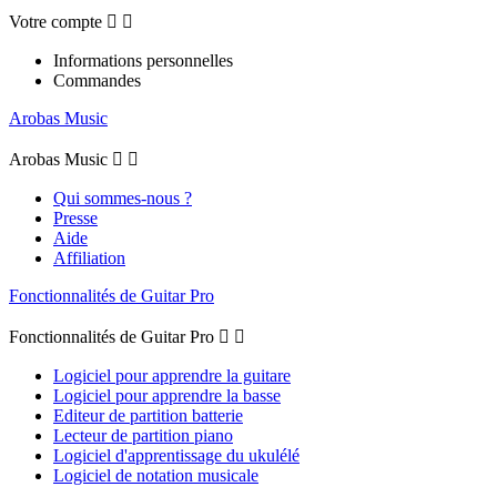
Votre compte


Informations personnelles
Commandes
Arobas Music
Arobas Music


Qui sommes-nous ?
Presse
Aide
Affiliation
Fonctionnalités de Guitar Pro
Fonctionnalités de Guitar Pro


Logiciel pour apprendre la guitare
Logiciel pour apprendre la basse
Editeur de partition batterie
Lecteur de partition piano
Logiciel d'apprentissage du ukulélé
Logiciel de notation musicale