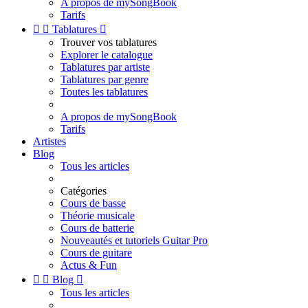
A propos de mySongBook
Tarifs


Tablatures

Trouver vos tablatures
Explorer le catalogue
Tablatures par artiste
Tablatures par genre
Toutes les tablatures
A propos de mySongBook
Tarifs
Artistes
Blog
Tous les articles
Catégories
Cours de basse
Théorie musicale
Cours de batterie
Nouveautés et tutoriels Guitar Pro
Cours de guitare
Actus & Fun


Blog

Tous les articles