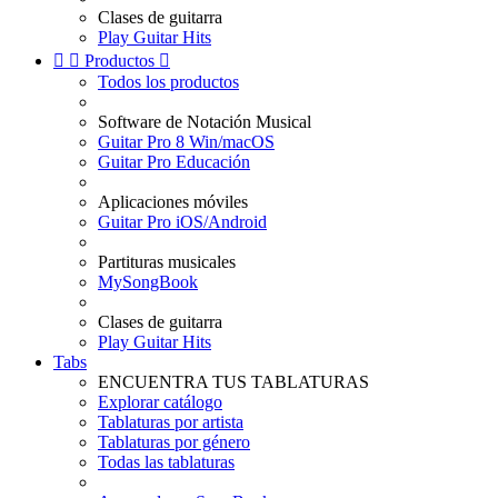
Clases de guitarra
Play Guitar Hits


Productos

Todos los productos
Software de Notación Musical
Guitar Pro 8 Win/macOS
Guitar Pro Educación
Aplicaciones móviles
Guitar Pro iOS/Android
Partituras musicales
MySongBook
Clases de guitarra
Play Guitar Hits
Tabs
ENCUENTRA TUS TABLATURAS
Explorar catálogo
Tablaturas por artista
Tablaturas por género
Todas las tablaturas