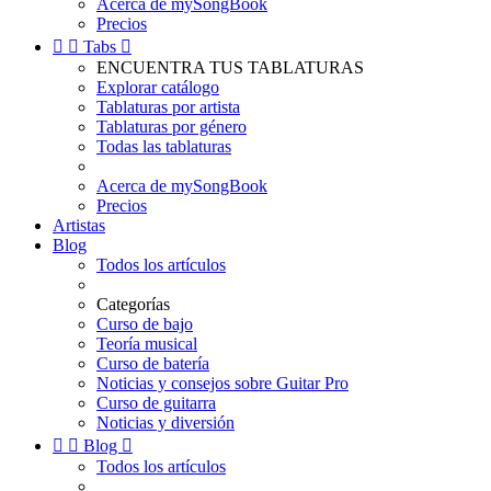
Acerca de mySongBook
Precios


Tabs

ENCUENTRA TUS TABLATURAS
Explorar catálogo
Tablaturas por artista
Tablaturas por género
Todas las tablaturas
Acerca de mySongBook
Precios
Artistas
Blog
Todos los artículos
Categorías
Curso de bajo
Teoría musical
Curso de batería
Noticias y consejos sobre Guitar Pro
Curso de guitarra
Noticias y diversión


Blog

Todos los artículos