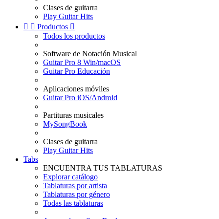
Clases de guitarra
Play Guitar Hits


Productos

Todos los productos
Software de Notación Musical
Guitar Pro 8 Win/macOS
Guitar Pro Educación
Aplicaciones móviles
Guitar Pro iOS/Android
Partituras musicales
MySongBook
Clases de guitarra
Play Guitar Hits
Tabs
ENCUENTRA TUS TABLATURAS
Explorar catálogo
Tablaturas por artista
Tablaturas por género
Todas las tablaturas