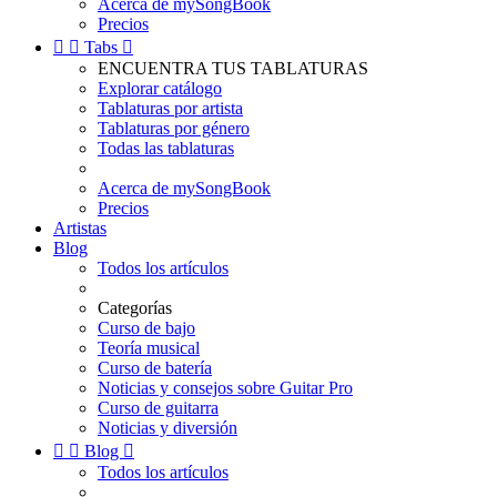
Acerca de mySongBook
Precios


Tabs

ENCUENTRA TUS TABLATURAS
Explorar catálogo
Tablaturas por artista
Tablaturas por género
Todas las tablaturas
Acerca de mySongBook
Precios
Artistas
Blog
Todos los artículos
Categorías
Curso de bajo
Teoría musical
Curso de batería
Noticias y consejos sobre Guitar Pro
Curso de guitarra
Noticias y diversión


Blog

Todos los artículos