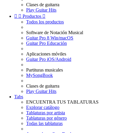
Clases de guitarra
Play Guitar Hits


Productos

Todos los productos
Software de Notación Musical
Guitar Pro 8 Win/macOS
Guitar Pro Educación
Aplicaciones móviles
Guitar Pro iOS/Android
Partituras musicales
MySongBook
Clases de guitarra
Play Guitar Hits
Tabs
ENCUENTRA TUS TABLATURAS
Explorar catálogo
Tablaturas por artista
Tablaturas por género
Todas las tablaturas