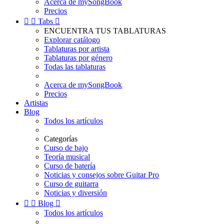
Acerca de mySongBook
Precios


Tabs

ENCUENTRA TUS TABLATURAS
Explorar catálogo
Tablaturas por artista
Tablaturas por género
Todas las tablaturas
Acerca de mySongBook
Precios
Artistas
Blog
Todos los artículos
Categorías
Curso de bajo
Teoría musical
Curso de batería
Noticias y consejos sobre Guitar Pro
Curso de guitarra
Noticias y diversión


Blog

Todos los artículos