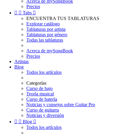
Acerca de mySongBook
Precios


Tabs

ENCUENTRA TUS TABLATURAS
Explorar catálogo
Tablaturas por artista
Tablaturas por género
Todas las tablaturas
Acerca de mySongBook
Precios
Artistas
Blog
Todos los artículos
Categorías
Curso de bajo
Teoría musical
Curso de batería
Noticias y consejos sobre Guitar Pro
Curso de guitarra
Noticias y diversión


Blog

Todos los artículos