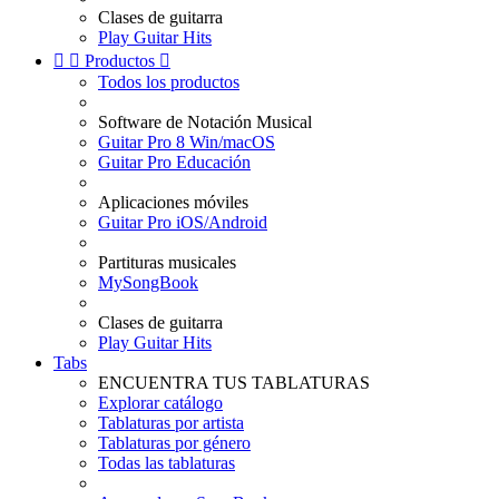
Clases de guitarra
Play Guitar Hits


Productos

Todos los productos
Software de Notación Musical
Guitar Pro 8 Win/macOS
Guitar Pro Educación
Aplicaciones móviles
Guitar Pro iOS/Android
Partituras musicales
MySongBook
Clases de guitarra
Play Guitar Hits
Tabs
ENCUENTRA TUS TABLATURAS
Explorar catálogo
Tablaturas por artista
Tablaturas por género
Todas las tablaturas