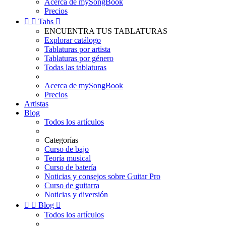
Acerca de mySongBook
Precios


Tabs

ENCUENTRA TUS TABLATURAS
Explorar catálogo
Tablaturas por artista
Tablaturas por género
Todas las tablaturas
Acerca de mySongBook
Precios
Artistas
Blog
Todos los artículos
Categorías
Curso de bajo
Teoría musical
Curso de batería
Noticias y consejos sobre Guitar Pro
Curso de guitarra
Noticias y diversión


Blog

Todos los artículos