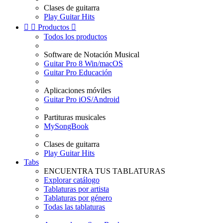
Clases de guitarra
Play Guitar Hits


Productos

Todos los productos
Software de Notación Musical
Guitar Pro 8 Win/macOS
Guitar Pro Educación
Aplicaciones móviles
Guitar Pro iOS/Android
Partituras musicales
MySongBook
Clases de guitarra
Play Guitar Hits
Tabs
ENCUENTRA TUS TABLATURAS
Explorar catálogo
Tablaturas por artista
Tablaturas por género
Todas las tablaturas