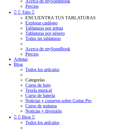
Acerca de mySongBook
Precios


Tabs

ENCUENTRA TUS TABLATURAS
Explorar catálogo
Tablaturas por artista
Tablaturas por género
Todas las tablaturas
Acerca de mySongBook
Precios
Artistas
Blog
Todos los artículos
Categorías
Curso de bajo
Teoría musical
Curso de batería
Noticias y consejos sobre Guitar Pro
Curso de guitarra
Noticias y diversión


Blog

Todos los artículos