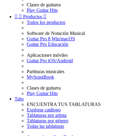
Clases de guitarra
Play Guitar Hits


Productos

Todos los productos
Software de Notación Musical
Guitar Pro 8 Win/macOS
Guitar Pro Educación
Aplicaciones móviles
Guitar Pro iOS/Android
Partituras musicales
MySongBook
Clases de guitarra
Play Guitar Hits
Tabs
ENCUENTRA TUS TABLATURAS
Explorar catálogo
Tablaturas por artista
Tablaturas por género
Todas las tablaturas