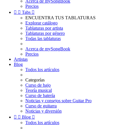
Acerca de mySongBook
Precios


Tabs

ENCUENTRA TUS TABLATURAS
Explorar catálogo
Tablaturas por artista
Tablaturas por género
Todas las tablaturas
Acerca de mySongBook
Precios
Artistas
Blog
Todos los artículos
Categorías
Curso de bajo
Teoría musical
Curso de batería
Noticias y consejos sobre Guitar Pro
Curso de guitarra
Noticias y diversión


Blog

Todos los artículos