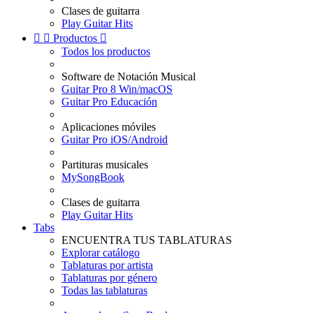
Clases de guitarra
Play Guitar Hits


Productos

Todos los productos
Software de Notación Musical
Guitar Pro 8 Win/macOS
Guitar Pro Educación
Aplicaciones móviles
Guitar Pro iOS/Android
Partituras musicales
MySongBook
Clases de guitarra
Play Guitar Hits
Tabs
ENCUENTRA TUS TABLATURAS
Explorar catálogo
Tablaturas por artista
Tablaturas por género
Todas las tablaturas