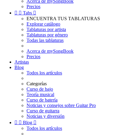
Acerca de mySongBook
Precios


Tabs

ENCUENTRA TUS TABLATURAS
Explorar catálogo
Tablaturas por artista
Tablaturas por género
Todas las tablaturas
Acerca de mySongBook
Precios
Artistas
Blog
Todos los artículos
Categorías
Curso de bajo
Teoría musical
Curso de batería
Noticias y consejos sobre Guitar Pro
Curso de guitarra
Noticias y diversión


Blog

Todos los artículos