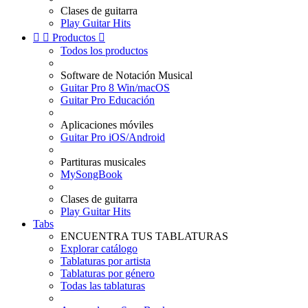
Clases de guitarra
Play Guitar Hits


Productos

Todos los productos
Software de Notación Musical
Guitar Pro 8 Win/macOS
Guitar Pro Educación
Aplicaciones móviles
Guitar Pro iOS/Android
Partituras musicales
MySongBook
Clases de guitarra
Play Guitar Hits
Tabs
ENCUENTRA TUS TABLATURAS
Explorar catálogo
Tablaturas por artista
Tablaturas por género
Todas las tablaturas