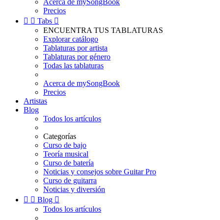
Acerca de mySongBook
Precios


Tabs

ENCUENTRA TUS TABLATURAS
Explorar catálogo
Tablaturas por artista
Tablaturas por género
Todas las tablaturas
Acerca de mySongBook
Precios
Artistas
Blog
Todos los artículos
Categorías
Curso de bajo
Teoría musical
Curso de batería
Noticias y consejos sobre Guitar Pro
Curso de guitarra
Noticias y diversión


Blog

Todos los artículos