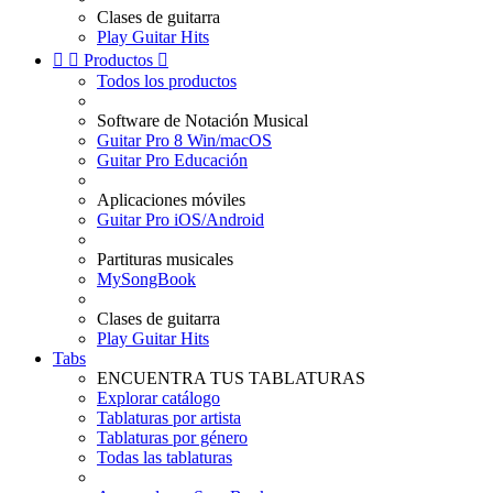
Clases de guitarra
Play Guitar Hits


Productos

Todos los productos
Software de Notación Musical
Guitar Pro 8 Win/macOS
Guitar Pro Educación
Aplicaciones móviles
Guitar Pro iOS/Android
Partituras musicales
MySongBook
Clases de guitarra
Play Guitar Hits
Tabs
ENCUENTRA TUS TABLATURAS
Explorar catálogo
Tablaturas por artista
Tablaturas por género
Todas las tablaturas