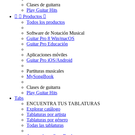
Clases de guitarra
Play Guitar Hits


Productos

Todos los productos
Software de Notación Musical
Guitar Pro 8 Win/macOS
Guitar Pro Educación
Aplicaciones móviles
Guitar Pro iOS/Android
Partituras musicales
MySongBook
Clases de guitarra
Play Guitar Hits
Tabs
ENCUENTRA TUS TABLATURAS
Explorar catálogo
Tablaturas por artista
Tablaturas por género
Todas las tablaturas