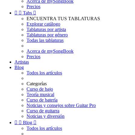
Acerca de mySongBook
Precios


Tabs

ENCUENTRA TUS TABLATURAS
Explorar catálogo
Tablaturas por artista
Tablaturas por género
Todas las tablaturas
Acerca de mySongBook
Precios
Artistas
Blog
Todos los artículos
Categorías
Curso de bajo
Teoría musical
Curso de batería
Noticias y consejos sobre Guitar Pro
Curso de guitarra
Noticias y diversión


Blog

Todos los artículos