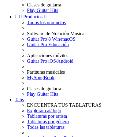
Clases de guitarra
Play Guitar Hits


Productos

Todos los productos
Software de Notación Musical
Guitar Pro 8 Win/macOS
Guitar Pro Educación
Aplicaciones móviles
Guitar Pro iOS/Android
Partituras musicales
MySongBook
Clases de guitarra
Play Guitar Hits
Tabs
ENCUENTRA TUS TABLATURAS
Explorar catálogo
Tablaturas por artista
Tablaturas por género
Todas las tablaturas