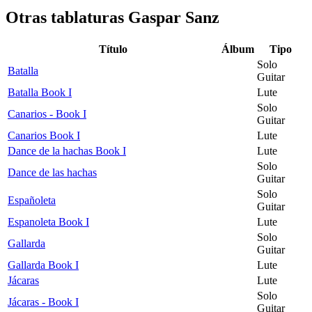
Otras tablaturas
Gaspar Sanz
Título
Álbum
Tipo
Solo
Batalla
Guitar
Batalla Book I
Lute
Solo
Canarios - Book I
Guitar
Canarios Book I
Lute
Dance de la hachas Book I
Lute
Solo
Dance de las hachas
Guitar
Solo
Españoleta
Guitar
Espanoleta Book I
Lute
Solo
Gallarda
Guitar
Gallarda Book I
Lute
Jácaras
Lute
Solo
Jácaras - Book I
Guitar