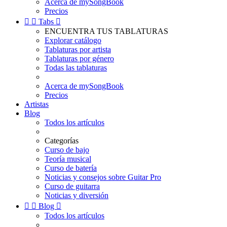
Acerca de mySongBook
Precios


Tabs

ENCUENTRA TUS TABLATURAS
Explorar catálogo
Tablaturas por artista
Tablaturas por género
Todas las tablaturas
Acerca de mySongBook
Precios
Artistas
Blog
Todos los artículos
Categorías
Curso de bajo
Teoría musical
Curso de batería
Noticias y consejos sobre Guitar Pro
Curso de guitarra
Noticias y diversión


Blog

Todos los artículos