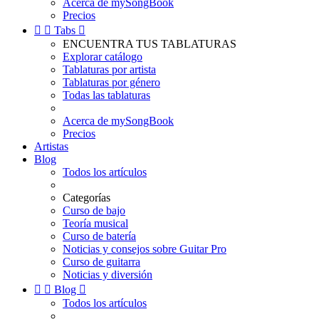
Acerca de mySongBook
Precios


Tabs

ENCUENTRA TUS TABLATURAS
Explorar catálogo
Tablaturas por artista
Tablaturas por género
Todas las tablaturas
Acerca de mySongBook
Precios
Artistas
Blog
Todos los artículos
Categorías
Curso de bajo
Teoría musical
Curso de batería
Noticias y consejos sobre Guitar Pro
Curso de guitarra
Noticias y diversión


Blog

Todos los artículos