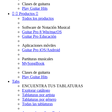
Clases de guitarra
Play Guitar Hits


Productos

Todos los productos
Software de Notación Musical
Guitar Pro 8 Win/macOS
Guitar Pro Educación
Aplicaciones móviles
Guitar Pro iOS/Android
Partituras musicales
MySongBook
Clases de guitarra
Play Guitar Hits
Tabs
ENCUENTRA TUS TABLATURAS
Explorar catálogo
Tablaturas por artista
Tablaturas por género
Todas las tablaturas