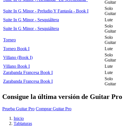
Guitar
Solo
Suite In G Minor - Preludio Y Fantasía - Book I
Guitar
Suite In G Minor - Sesquiáltera
Lute
Solo
Suite In G Minor - Sesquiáltera
Guitar
Solo
Torneo
Guitar
Torneo Book I
Lute
Solo
Villano (Book I)
Guitar
Villano Book I
Lute
Zarabanda Francesa Book I
Lute
Solo
Zarabanda Francesa Book I
Guitar
Consigue la última versión de Guitar Pro
Prueba Guitar Pro
Comprar Guitar Pro
Inicio
Tablaturas