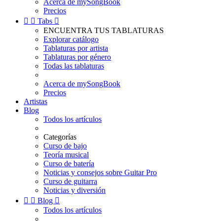
Acerca de mySongBook
Precios


Tabs

ENCUENTRA TUS TABLATURAS
Explorar catálogo
Tablaturas por artista
Tablaturas por género
Todas las tablaturas
Acerca de mySongBook
Precios
Artistas
Blog
Todos los artículos
Categorías
Curso de bajo
Teoría musical
Curso de batería
Noticias y consejos sobre Guitar Pro
Curso de guitarra
Noticias y diversión


Blog

Todos los artículos