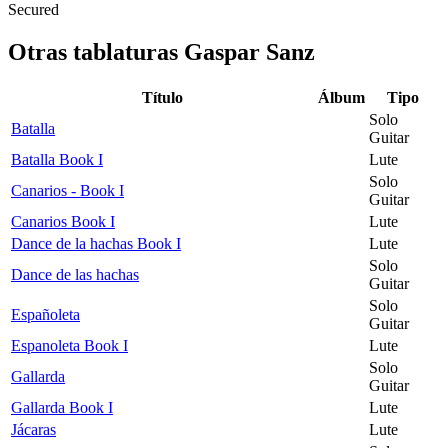
Secured
Otras tablaturas
Gaspar Sanz
Título
Álbum
Tipo
Solo
Batalla
Guitar
Batalla Book I
Lute
Solo
Canarios - Book I
Guitar
Canarios Book I
Lute
Dance de la hachas Book I
Lute
Solo
Dance de las hachas
Guitar
Solo
Españoleta
Guitar
Espanoleta Book I
Lute
Solo
Gallarda
Guitar
Gallarda Book I
Lute
Jácaras
Lute