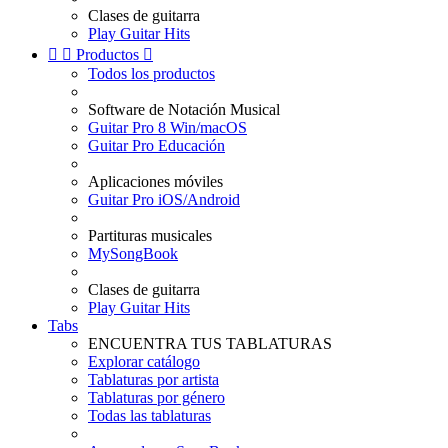
Clases de guitarra
Play Guitar Hits


Productos

Todos los productos
Software de Notación Musical
Guitar Pro 8 Win/macOS
Guitar Pro Educación
Aplicaciones móviles
Guitar Pro iOS/Android
Partituras musicales
MySongBook
Clases de guitarra
Play Guitar Hits
Tabs
ENCUENTRA TUS TABLATURAS
Explorar catálogo
Tablaturas por artista
Tablaturas por género
Todas las tablaturas