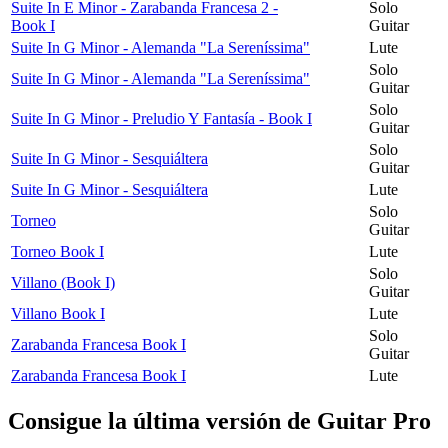
Suite In E Minor - Zarabanda Francesa 2 -
Solo
Book I
Guitar
Suite In G Minor - Alemanda "La Sereníssima"
Lute
Solo
Suite In G Minor - Alemanda "La Sereníssima"
Guitar
Solo
Suite In G Minor - Preludio Y Fantasía - Book I
Guitar
Solo
Suite In G Minor - Sesquiáltera
Guitar
Suite In G Minor - Sesquiáltera
Lute
Solo
Torneo
Guitar
Torneo Book I
Lute
Solo
Villano (Book I)
Guitar
Villano Book I
Lute
Solo
Zarabanda Francesa Book I
Guitar
Zarabanda Francesa Book I
Lute
Consigue la última versión de Guitar Pro