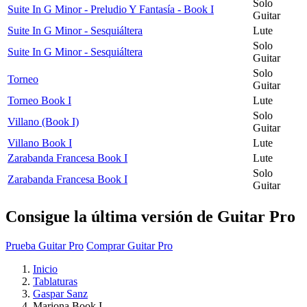
Solo
Suite In G Minor - Preludio Y Fantasía - Book I
Guitar
Suite In G Minor - Sesquiáltera
Lute
Solo
Suite In G Minor - Sesquiáltera
Guitar
Solo
Torneo
Guitar
Torneo Book I
Lute
Solo
Villano (Book I)
Guitar
Villano Book I
Lute
Zarabanda Francesa Book I
Lute
Solo
Zarabanda Francesa Book I
Guitar
Consigue la última versión de Guitar Pro
Prueba Guitar Pro
Comprar Guitar Pro
Inicio
Tablaturas
Gaspar Sanz
Mariona Book I