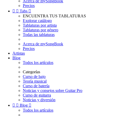
Acerca de mySongBook
Precios


Tabs

ENCUENTRA TUS TABLATURAS
Explorar catálogo
Tablaturas por artista
Tablaturas por género
Todas las tablaturas
Acerca de mySongBook
Precios
Artistas
Blog
Todos los artículos
Categorías
Curso de bajo
Teoría musical
Curso de batería
Noticias y consejos sobre Guitar Pro
Curso de guitarra
Noticias y diversión


Blog

Todos los artículos