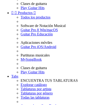
Clases de guitarra
Play Guitar Hits


Productos

Todos los productos
Software de Notación Musical
Guitar Pro 8 Win/macOS
Guitar Pro Educación
Aplicaciones móviles
Guitar Pro iOS/Android
Partituras musicales
MySongBook
Clases de guitarra
Play Guitar Hits
Tabs
ENCUENTRA TUS TABLATURAS
Explorar catálogo
Tablaturas por artista
Tablaturas por género
Todas las tablaturas