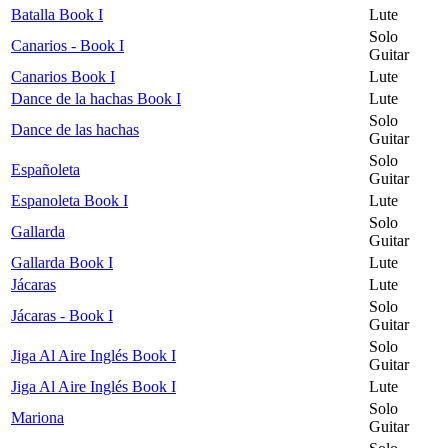
Batalla Book I
Lute
Solo
Canarios - Book I
Guitar
Canarios Book I
Lute
Dance de la hachas Book I
Lute
Solo
Dance de las hachas
Guitar
Solo
Españoleta
Guitar
Espanoleta Book I
Lute
Solo
Gallarda
Guitar
Gallarda Book I
Lute
Jácaras
Lute
Solo
Jácaras - Book I
Guitar
Solo
Jiga Al Aire Inglés Book I
Guitar
Jiga Al Aire Inglés Book I
Lute
Solo
Mariona
Guitar