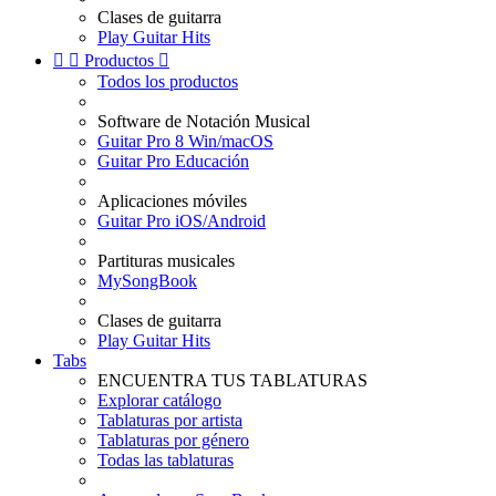
Clases de guitarra
Play Guitar Hits


Productos

Todos los productos
Software de Notación Musical
Guitar Pro 8 Win/macOS
Guitar Pro Educación
Aplicaciones móviles
Guitar Pro iOS/Android
Partituras musicales
MySongBook
Clases de guitarra
Play Guitar Hits
Tabs
ENCUENTRA TUS TABLATURAS
Explorar catálogo
Tablaturas por artista
Tablaturas por género
Todas las tablaturas