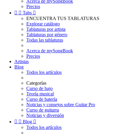
Acerca de mySongBook
Precios


Tabs

ENCUENTRA TUS TABLATURAS
Explorar catálogo
Tablaturas por artista
Tablaturas por género
Todas las tablaturas
Acerca de mySongBook
Precios
Artistas
Blog
Todos los artículos
Categorías
Curso de bajo
Teoría musical
Curso de batería
Noticias y consejos sobre Guitar Pro
Curso de guitarra
Noticias y diversión


Blog

Todos los artículos