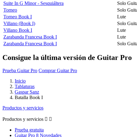
Suite In G Minor - Sesquiáltera
Solo Guit
Torneo
Solo Guit
Torneo Book I
Lute
Villano (Book I)
Solo Guit
Villano Book I
Lute
Zarabanda Francesa Book I
Lute
Zarabanda Francesa Book I
Solo Guit
Consigue la última versión de Guitar Pro
Prueba Guitar Pro
Comprar Guitar Pro
Inicio
Tablaturas
Gaspar Sanz
Batalla Book I
Productos y servicios
Productos y servicios


Prueba gratuita
Guitar Pro 8 Novedades