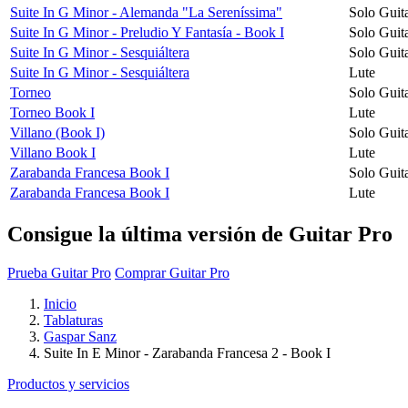
Suite In G Minor - Alemanda "La Sereníssima"
Solo Guit
Suite In G Minor - Preludio Y Fantasía - Book I
Solo Guit
Suite In G Minor - Sesquiáltera
Solo Guit
Suite In G Minor - Sesquiáltera
Lute
Torneo
Solo Guit
Torneo Book I
Lute
Villano (Book I)
Solo Guit
Villano Book I
Lute
Zarabanda Francesa Book I
Solo Guit
Zarabanda Francesa Book I
Lute
Consigue la última versión de Guitar Pro
Prueba Guitar Pro
Comprar Guitar Pro
Inicio
Tablaturas
Gaspar Sanz
Suite In E Minor - Zarabanda Francesa 2 - Book I
Productos y servicios