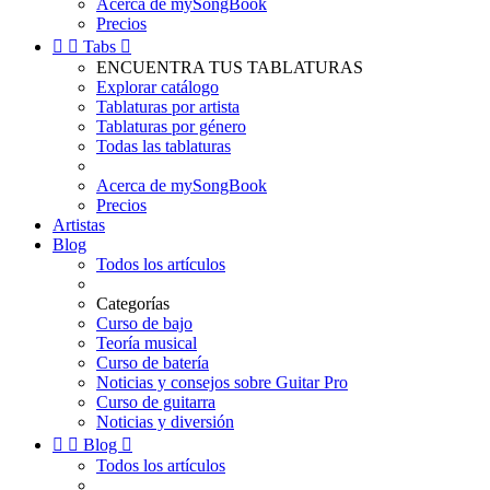
Acerca de mySongBook
Precios


Tabs

ENCUENTRA TUS TABLATURAS
Explorar catálogo
Tablaturas por artista
Tablaturas por género
Todas las tablaturas
Acerca de mySongBook
Precios
Artistas
Blog
Todos los artículos
Categorías
Curso de bajo
Teoría musical
Curso de batería
Noticias y consejos sobre Guitar Pro
Curso de guitarra
Noticias y diversión


Blog

Todos los artículos