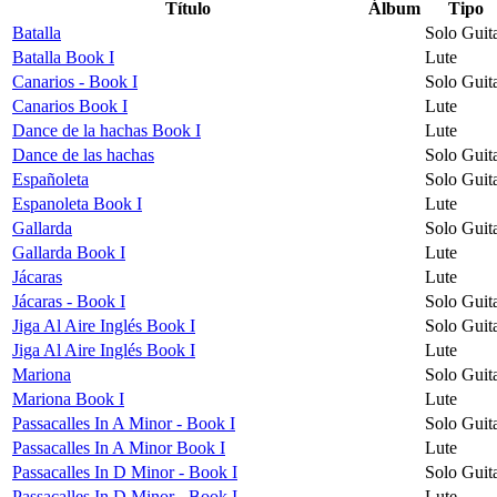
Título
Álbum
Tipo
Batalla
Solo Guit
Batalla Book I
Lute
Canarios - Book I
Solo Guit
Canarios Book I
Lute
Dance de la hachas Book I
Lute
Dance de las hachas
Solo Guit
Españoleta
Solo Guit
Espanoleta Book I
Lute
Gallarda
Solo Guit
Gallarda Book I
Lute
Jácaras
Lute
Jácaras - Book I
Solo Guit
Jiga Al Aire Inglés Book I
Solo Guit
Jiga Al Aire Inglés Book I
Lute
Mariona
Solo Guit
Mariona Book I
Lute
Passacalles In A Minor - Book I
Solo Guit
Passacalles In A Minor Book I
Lute
Passacalles In D Minor - Book I
Solo Guit
Passacalles In D Minor - Book I
Lute