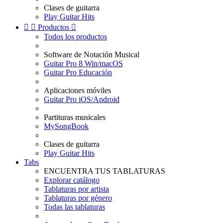
Clases de guitarra
Play Guitar Hits


Productos

Todos los productos
Software de Notación Musical
Guitar Pro 8 Win/macOS
Guitar Pro Educación
Aplicaciones móviles
Guitar Pro iOS/Android
Partituras musicales
MySongBook
Clases de guitarra
Play Guitar Hits
Tabs
ENCUENTRA TUS TABLATURAS
Explorar catálogo
Tablaturas por artista
Tablaturas por género
Todas las tablaturas