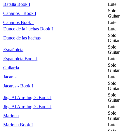
Batalla Book I
Lute
Solo
Canarios - Book I
Guitar
Canarios Book I
Lute
Dance de la hachas Book I
Lute
Solo
Dance de las hachas
Guitar
Solo
Españoleta
Guitar
Espanoleta Book I
Lute
Solo
Gallarda
Guitar
Jácaras
Lute
Solo
Jácaras - Book I
Guitar
Solo
Jiga Al Aire Inglés Book I
Guitar
Jiga Al Aire Inglés Book I
Lute
Solo
Mariona
Guitar
Mariona Book I
Lute