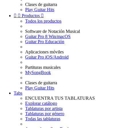
Clases de guitarra
Play Guitar Hits


Productos

Todos los productos
Software de Notación Musical
Guitar Pro 8 Win/macOS
Guitar Pro Educación
Aplicaciones móviles
Guitar Pro iOS/Android
Partituras musicales
MySongBook
Clases de guitarra
Play Guitar Hits
Tabs
ENCUENTRA TUS TABLATURAS
Explorar catálogo
Tablaturas por artista
Tablaturas por género
Todas las tablaturas