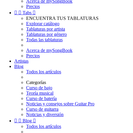
Acerca de mySongBook
Precios


Tabs

ENCUENTRA TUS TABLATURAS
Explorar catálogo
Tablaturas por artista
Tablaturas por género
Todas las tablaturas
Acerca de mySongBook
Precios
Artistas
Blog
Todos los artículos
Categorías
Curso de bajo
Teoría musical
Curso de batería
Noticias y consejos sobre Guitar Pro
Curso de guitarra
Noticias y diversión


Blog

Todos los artículos