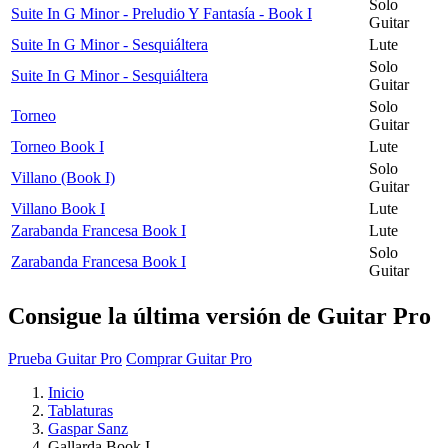
Solo
Suite In G Minor - Preludio Y Fantasía - Book I
Guitar
Suite In G Minor - Sesquiáltera
Lute
Solo
Suite In G Minor - Sesquiáltera
Guitar
Solo
Torneo
Guitar
Torneo Book I
Lute
Solo
Villano (Book I)
Guitar
Villano Book I
Lute
Zarabanda Francesa Book I
Lute
Solo
Zarabanda Francesa Book I
Guitar
Consigue la última versión de Guitar Pro
Prueba Guitar Pro
Comprar Guitar Pro
Inicio
Tablaturas
Gaspar Sanz
Gallarda Book I