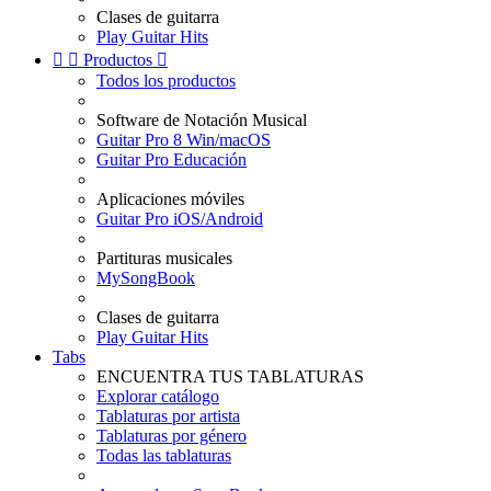
Clases de guitarra
Play Guitar Hits


Productos

Todos los productos
Software de Notación Musical
Guitar Pro 8 Win/macOS
Guitar Pro Educación
Aplicaciones móviles
Guitar Pro iOS/Android
Partituras musicales
MySongBook
Clases de guitarra
Play Guitar Hits
Tabs
ENCUENTRA TUS TABLATURAS
Explorar catálogo
Tablaturas por artista
Tablaturas por género
Todas las tablaturas