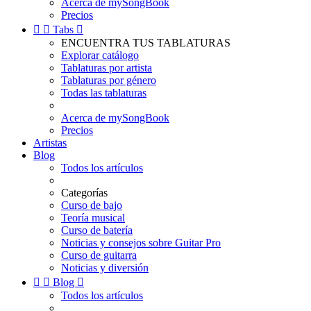
Acerca de mySongBook
Precios


Tabs

ENCUENTRA TUS TABLATURAS
Explorar catálogo
Tablaturas por artista
Tablaturas por género
Todas las tablaturas
Acerca de mySongBook
Precios
Artistas
Blog
Todos los artículos
Categorías
Curso de bajo
Teoría musical
Curso de batería
Noticias y consejos sobre Guitar Pro
Curso de guitarra
Noticias y diversión


Blog

Todos los artículos