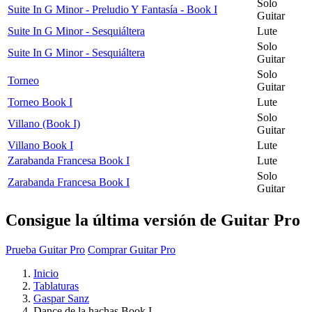
Solo
Suite In G Minor - Preludio Y Fantasía - Book I
Guitar
Suite In G Minor - Sesquiáltera
Lute
Solo
Suite In G Minor - Sesquiáltera
Guitar
Solo
Torneo
Guitar
Torneo Book I
Lute
Solo
Villano (Book I)
Guitar
Villano Book I
Lute
Zarabanda Francesa Book I
Lute
Solo
Zarabanda Francesa Book I
Guitar
Consigue la última versión de Guitar Pro
Prueba Guitar Pro
Comprar Guitar Pro
Inicio
Tablaturas
Gaspar Sanz
Dance de la hachas Book I