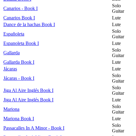
Solo
Canarios - Book I
Guitar
Canarios Book I
Lute
Dance de la hachas Book I
Lute
Solo
Españoleta
Guitar
Espanoleta Book I
Lute
Solo
Gallarda
Guitar
Gallarda Book I
Lute
Jácaras
Lute
Solo
Jácaras - Book I
Guitar
Solo
Jiga Al Aire Inglés Book I
Guitar
Jiga Al Aire Inglés Book I
Lute
Solo
Mariona
Guitar
Mariona Book I
Lute
Solo
Passacalles In A Minor - Book I
Guitar