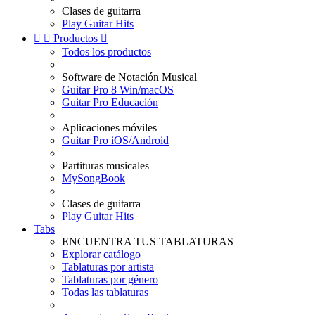
Clases de guitarra
Play Guitar Hits


Productos

Todos los productos
Software de Notación Musical
Guitar Pro 8 Win/macOS
Guitar Pro Educación
Aplicaciones móviles
Guitar Pro iOS/Android
Partituras musicales
MySongBook
Clases de guitarra
Play Guitar Hits
Tabs
ENCUENTRA TUS TABLATURAS
Explorar catálogo
Tablaturas por artista
Tablaturas por género
Todas las tablaturas