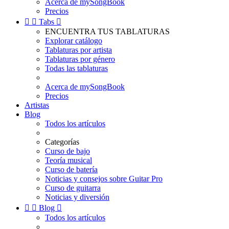
Acerca de mySongBook
Precios


Tabs

ENCUENTRA TUS TABLATURAS
Explorar catálogo
Tablaturas por artista
Tablaturas por género
Todas las tablaturas
Acerca de mySongBook
Precios
Artistas
Blog
Todos los artículos
Categorías
Curso de bajo
Teoría musical
Curso de batería
Noticias y consejos sobre Guitar Pro
Curso de guitarra
Noticias y diversión


Blog

Todos los artículos