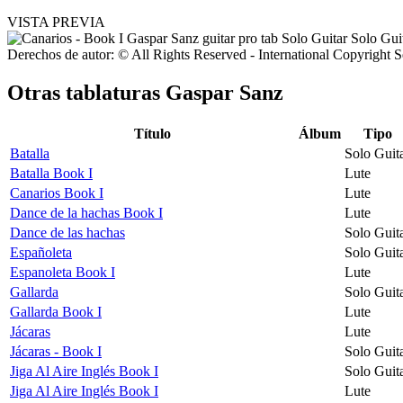
VISTA PREVIA
Derechos de autor: © All Rights Reserved - International Copyright 
Otras tablaturas
Gaspar Sanz
Título
Álbum
Tipo
Batalla
Solo Guit
Batalla Book I
Lute
Canarios Book I
Lute
Dance de la hachas Book I
Lute
Dance de las hachas
Solo Guit
Españoleta
Solo Guit
Espanoleta Book I
Lute
Gallarda
Solo Guit
Gallarda Book I
Lute
Jácaras
Lute
Jácaras - Book I
Solo Guit
Jiga Al Aire Inglés Book I
Solo Guit
Jiga Al Aire Inglés Book I
Lute