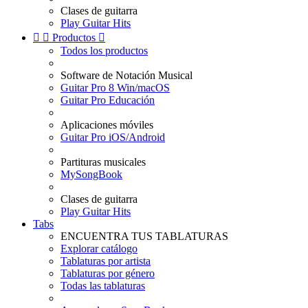
Clases de guitarra
Play Guitar Hits


Productos

Todos los productos
Software de Notación Musical
Guitar Pro 8 Win/macOS
Guitar Pro Educación
Aplicaciones móviles
Guitar Pro iOS/Android
Partituras musicales
MySongBook
Clases de guitarra
Play Guitar Hits
Tabs
ENCUENTRA TUS TABLATURAS
Explorar catálogo
Tablaturas por artista
Tablaturas por género
Todas las tablaturas