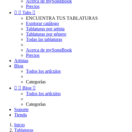
Acerca de mySongBook
Precios


Tabs

ENCUENTRA TUS TABLATURAS
Explorar catálogo
Tablaturas por artista
Tablaturas por género
Todas las tablaturas
Acerca de mySongBook
Precios
Artistas
Blog
Todos los artículos
Categorías


Blog

Todos los artículos
Categorías
Soporte
Tienda
Inicio
Tablaturas