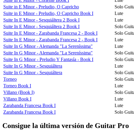
Suite in E Minor - Coriente Book I
Lute
Suite in E Minor - Preludio, O Capricho
Solo Guit
Suite in E Minor - Preludio, O Capricho Book I
Lute
Suite In E Minor - Sesquiáltera 2 Book I
Lute
Suite In E Minor - Sesquiáltera 2 Book I
Solo Guit
Suite In E Minor - Zarabanda Francesa 2 - Book I
Solo Guit
Suite In E Minor - Zarabanda Francesa 2 - Book I
Lute
Suite In G Minor - Alemanda "La Sereníssima"
Lute
Suite In G Minor - Alemanda "La Sereníssima"
Solo Guit
Suite In G Minor - Preludio Y Fantasía - Book I
Solo Guit
Suite In G Minor - Sesquiáltera
Lute
Suite In G Minor - Sesquiáltera
Solo Guit
Torneo
Solo Guit
Torneo Book I
Lute
Villano (Book I)
Solo Guit
Villano Book I
Lute
Zarabanda Francesa Book I
Lute
Zarabanda Francesa Book I
Solo Guit
Consigue la última versión de Guitar Pro